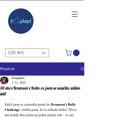
CZK (Kč)
Příspěvek
Hooplanet
1. 11. 2025
30 dní s Bramson’s Rolls: co jsem se naučila, sdílím
dál!
Když jsem se rozhodla pustit do 
Bramson’s Rolls 
Challenge
, věděla jsem, že to nebude lehké. Třicet 
dní každý den trénovat jeden jediný trik – to zní 