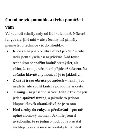
Co mi nejvíc pomohlo a třeba pomůže i 
vám
Velkou roli sehrály rady od lidí kolem mě. Některé 
fungovaly, jiné míň – ale všechny mě přiměly 
přemýšlet o technice víc do hloubky. 
Ruce co nejvíc v klidu
 a 
držet je v 90°
 – tuto 
radu jsem slyšela asi nejvíckrát. Nad touto 
technikou se snažím hodně přemýšlet, ale 
cítím, že toto je věc, která přijde až s časem. Na 
začátku hlavně chytnout, ať je to jakkoliv.
Zkrátit trasu obruče po zádech
 – nemít ji co 
nejdelší, ale zvolit kratší a pohodlnější cestu.
Timing
 – nejzásadnější věc. Tenhle trik má jen 
jeden správný timing, a jakmile to jednou 
klapne, člověk okamžitě ví, že je to ono.
Hod z ruky do ruky, ne předávání
 – pro mě 
úplně zlomový moment. Jakmile jsem si 
uvědomila, že se jedná o hod, pohyb se stal 
rychlejší, čistší a ruce se přestaly tolik plést.