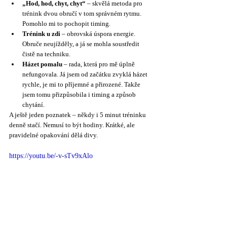
„Hod, hod, chyt, chyt“
 – skvělá metoda pro 
trénink dvou obručí v tom správném rytmu. 
Pomohlo mi to pochopit timing.
Trénink u zdi
 – obrovská úspora energie. 
Obruče neujížděly, a já se mohla soustředit 
čistě na techniku.
Házet pomalu
 – rada, která pro mě úplně 
nefungovala. Já jsem od začátku zvyklá házet 
rychle, je mi to příjemné a přirozené. Takže 
jsem tomu přizpůsobila i timing a způsob 
chytání.
A ještě jeden poznatek – někdy i 5 minut tréninku 
denně stačí. Nemusí to být hodiny. Krátké, ale 
pravidelné opakování dělá divy.
https://youtu.be/-v-sTv9xAlo