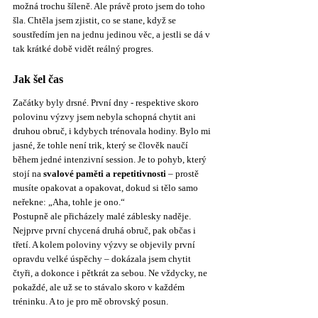
možná trochu šíleně. Ale právě proto jsem do toho 
šla. Chtěla jsem zjistit, co se stane, když se 
soustředím jen na jednu jedinou věc, a jestli se dá v 
tak krátké době vidět reálný progres.
Jak šel čas
Začátky byly drsné. První dny - respektive skoro 
polovinu výzvy jsem nebyla schopná chytit ani 
druhou obruč, i kdybych trénovala hodiny. Bylo mi 
jasné, že tohle není trik, který se člověk naučí 
během jedné intenzivní session. Je to pohyb, který 
stojí na 
svalové paměti a repetitivnosti
 – prostě 
musíte opakovat a opakovat, dokud si tělo samo 
neřekne: „Aha, tohle je ono.“
Postupně ale přicházely malé záblesky naděje. 
Nejprve první chycená druhá obruč, pak občas i 
třetí. A kolem poloviny výzvy se objevily první 
opravdu velké úspěchy – dokázala jsem chytit 
čtyři, a dokonce i pětkrát za sebou. Ne vždycky, ne 
pokaždé, ale už se to stávalo skoro v každém 
tréninku. A to je pro mě obrovský posun.