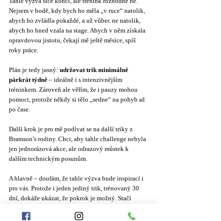
Tahle výzva sice končí, ale trénink rozhodně ne. 
Nejsem v bodě, kdy bych ho měla „v ruce“ natolik, 
abych ho zvládla pokaždé, a už vůbec ne natolik, 
abych ho hned vzala na stage. Abych v něm získala 
opravdovou jistotu, čekají mě ještě měsíce, spíš 
roky práce.
Plán je tedy jasný: 
udržovat trik minimálně 
párkrát týdně
 – ideálně i s intenzivnějším 
tréninkem. Zároveň ale věřím, že i pauzy mohou 
pomoct, protože někdy si tělo „sedne“ na pohyb až 
po čase.
Další krok je pro mě podívat se na další triky z 
Bramson’s rodiny. Chci, aby tahle challenge nebyla 
jen jednorázová akce, ale odrazový můstek k 
dalším technickým posunům.
A hlavně – doufám, že tahle výzva bude inspirací i 
pro vás. Protože i jeden jediný trik, trénovaný 30 
dní, dokáže ukázat, že pokrok je možný. Stačí 
vytrvat.