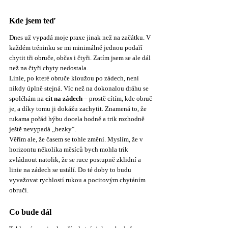
Kde jsem teď
Dnes už vypadá moje praxe jinak než na začátku. V 
každém tréninku se mi minimálně jednou podaří 
chytit tři obruče, občas i čtyři. Zatím jsem se ale dál 
než na čtyři chyty nedostala.
Linie, po které obruče kloužou po zádech, není 
nikdy úplně stejná. Víc než na dokonalou dráhu se 
spoléhám na 
cit na zádech
 – prostě cítím, kde obruč 
je, a díky tomu ji dokážu zachytit. Znamená to, že 
rukama pořád hýbu docela hodně a trik rozhodně 
ještě nevypadá „hezky“.
Věřím ale, že časem se tohle změní. Myslím, že v 
horizontu několika měsíců bych mohla trik 
zvládnout natolik, že se ruce postupně zklidní a 
linie na zádech se ustálí. Do té doby to budu 
vyvažovat rychlostí rukou a pocitovým chytáním 
obručí.
Co bude dál