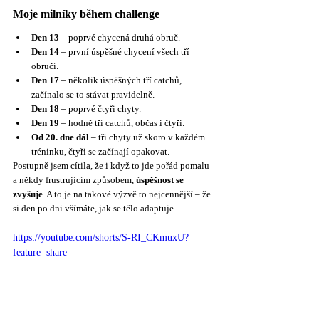
Moje milníky během challenge
Den 13
 – poprvé chycená druhá obruč.
Den 14
 – první úspěšné chycení všech tří 
obručí.
Den 17
 – několik úspěšných tří catchů, 
začínalo se to stávat pravidelně.
Den 18
 – poprvé čtyři chyty.
Den 19
 – hodně tří catchů, občas i čtyři.
Od 20. dne dál
 – tři chyty už skoro v každém 
tréninku, čtyři se začínají opakovat.
Postupně jsem cítila, že i když to jde pořád pomalu 
a někdy frustrujícím způsobem, 
úspěšnost se 
zvyšuje
. A to je na takové výzvě to nejcennější – že 
si den po dni všímáte, jak se tělo adaptuje.
https://youtube.com/shorts/S-RI_CKmuxU?
feature=share