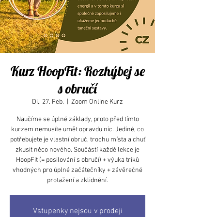
Kurz HoopFit: Rozhýbej se
s obručí
Di., 27. Feb.
  |  
Zoom Online Kurz
Naučíme se úplné základy, proto před tímto
kurzem nemusíte umět opravdu nic. Jediné, co
potřebujete je vlastní obruč, trochu místa a chuť
zkusit něco nového. Součástí každé lekce je
HoopFit (= posilování s obručí) + výuka triků
vhodných pro úplné začátečníky + závěrečné
protažení a zklidnění.
Vstupenky nejsou v prodeji