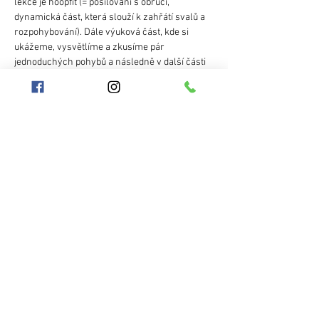
lekce je hoopfit (= posilování s obručí, 
dynamická část, která slouží k zahřátí svalů a 
rozpohybování). Dále výuková část, kde si 
ukážeme, vysvětlíme a zkusíme pár 
jednoduchých pohybů a následně v další části 
hodiny budete mít prostor pro dotazy, vlastní 
procvičení. Posledních pár minut každé hodiny 
budeme věnovat společnému protažení a 
zklidnění.
Co potřebuji ke kurzu?
- vlastní obruč pro začátečníky: to je fitness 
nebo taneční obruč ve velikosti 90-105cm. 
Mehr anzeigen
Diese Veranstaltung teilen
Hooplanet
Geschäftsbedingungen
Aneta Jokešova
Schutz personenbezogener