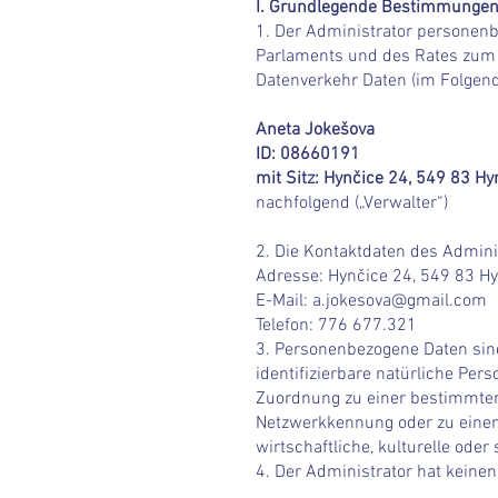
I. Grundlegende Bestimmunge
1. Der Administrator personen
Parlaments und des Rates zum 
Datenverkehr Daten (im Folgend
Aneta Jokešova
ID: 08660191
mit Sitz: Hynčice 24, 549 83 Hy
nachfolgend („Verwalter“)
2. Die Kontaktdaten des Admini
Adresse: Hynčice 24, 549 83 H
E-Mail:
a.jokesova@gmail.com
Telefon: 776 6
77.321
3. Personenbezogene Daten sind 
identifizierbare natürliche Pers
Zuordnung zu einer bestimmten
Netzwerkkennung oder zu einem
wirtschaftliche, kulturelle oder 
4. Der Administrator hat keine