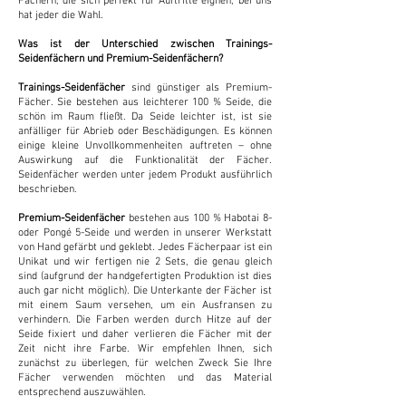
Fächern, die sich perfekt für Auftritte eignen, bei uns
hat jeder die Wahl.
Was ist der Unterschied zwischen Trainings-
Seidenfächern und Premium-Seidenfächern?
Trainings-Seidenfächer
sind günstiger als Premium-
Fächer. Sie bestehen aus leichterer 100 % Seide, die
schön im Raum fließt. Da Seide leichter ist, ist sie
anfälliger für Abrieb oder Beschädigungen. Es können
einige kleine Unvollkommenheiten auftreten – ohne
Auswirkung auf die Funktionalität der Fächer.
Seidenfächer werden unter jedem Produkt ausführlich
beschrieben.
Premium-Seidenfächer
bestehen aus 100 % Habotai 8-
oder Pongé 5-Seide und werden in unserer Werkstatt
von Hand gefärbt und geklebt. Jedes Fächerpaar ist ein
Unikat und wir fertigen nie 2 Sets, die genau gleich
sind (aufgrund der handgefertigten Produktion ist dies
auch gar nicht möglich). Die Unterkante der Fächer ist
mit einem Saum versehen, um ein Ausfransen zu
verhindern. Die Farben werden durch Hitze auf der
Seide fixiert und daher verlieren die Fächer mit der
Zeit nicht ihre Farbe. Wir empfehlen Ihnen, sich
zunächst zu überlegen, für welchen Zweck Sie Ihre
Fächer verwenden möchten und das Material
entsprechend auszuwählen.