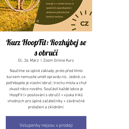
Kurz HoopFit: Rozhýbej se
s obručí
Di., 26. März
  |  
Zoom Online Kurz
Naučíme se úplné základy, proto před tímto
kurzem nemusíte umět opravdu nic. Jediné, co
potřebujete je vlastní obruč, trochu místa a chuť
zkusit něco nového. Součástí každé lekce je
HoopFit (= posilování s obručí) + výuka triků
vhodných pro úplné začátečníky + závěrečné
protažení a zklidnění.
Vstupenky nejsou v prodeji