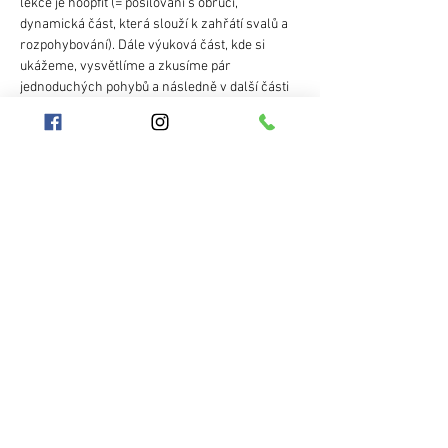
lekce je hoopfit (= posilování s obručí, 
dynamická část, která slouží k zahřátí svalů a 
rozpohybování). Dále výuková část, kde si 
ukážeme, vysvětlíme a zkusíme pár 
jednoduchých pohybů a následně v další části 
hodiny budete mít prostor pro dotazy, vlastní 
procvičení. Posledních pár minut každé hodiny 
budeme věnovat společnému protažení a 
zklidnění.
Co potřebuji ke kurzu?
- vlastní obruč pro začátečníky: to je fitness 
nebo taneční obruč ve velikosti 90-105cm. 
Mehr anzeigen
Diese Veranstaltung teilen
Hooplanet
Geschäftsbedingungen
Aneta Jokešova
Schutz personenbezogener