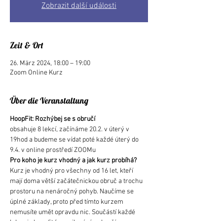
Zobrazit další události
Zeit & Ort
26. März 2024, 18:00 – 19:00
Zoom Online Kurz
Über die Veranstaltung
HoopFit: Rozhýbej se s obručí
obsahuje 8 lekcí, začínáme 20.2. v úterý v 
19hod a budeme se vídat poté každé úterý do 
9.4. v online prostředí ZOOMu
Pro koho je kurz vhodný a jak kurz probíhá?
Kurz je vhodný pro všechny od 16 let, kteří 
mají doma větší začátečnickou obruč a trochu 
prostoru na nenáročný pohyb. Naučíme se 
úplné základy, proto před tímto kurzem 
nemusíte umět opravdu nic. Součástí každé 