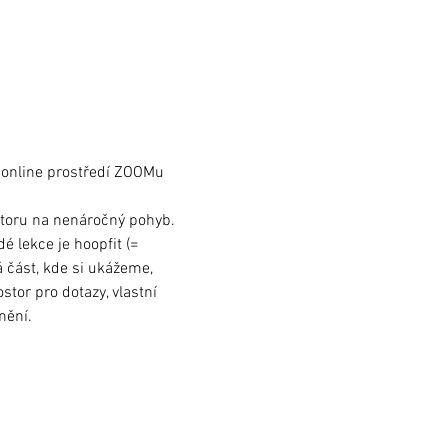
v online prostředí ZOOMu
storu na nenáročný pohyb. 
 lekce je hoopfit (= 
á část, kde si ukážeme, 
tor pro dotazy, vlastní 
nění.