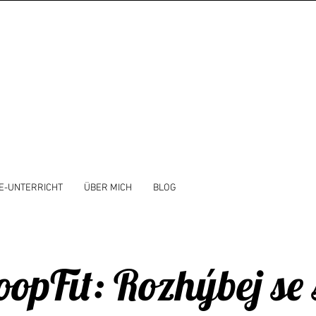
E-UNTERRICHT
ÜBER MICH
BLOG
opFit: Rozhýbej se 