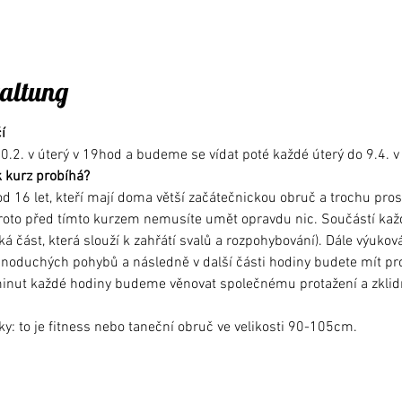
taltung
í
0.2. v úterý v 19hod a budeme se vídat poté každé úterý do 9.4. 
k kurz probíhá?
d 16 let, kteří mají doma větší začátečnickou obruč a trochu pro
oto před tímto kurzem nemusíte umět opravdu nic. Součástí každé
á část, která slouží k zahřátí svalů a rozpohybování). Dále výukov
noduchých pohybů a následně v další části hodiny budete mít pros
minut každé hodiny budeme věnovat společnému protažení a zklid
ky: to je fitness nebo taneční obruč ve velikosti 90-105cm. 