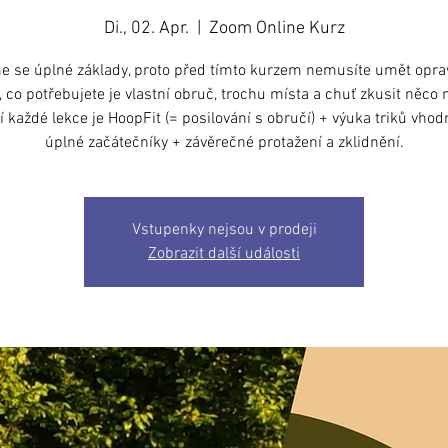
Di., 02. Apr.
  |  
Zoom Online Kurz
 se úplné základy, proto před tímto kurzem nemusíte umět opra
, co potřebujete je vlastní obruč, trochu místa a chuť zkusit něco 
 každé lekce je HoopFit (= posilování s obručí) + výuka triků vho
úplné začátečníky + závěrečné protažení a zklidnění.
Vstupenky nejsou v prodeji
Zobrazit další události