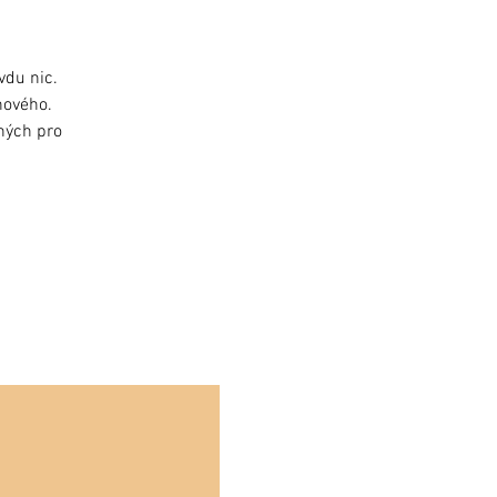
vdu nic.
nového.
dných pro