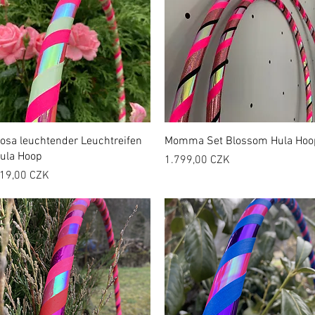
osa leuchtender Leuchtreifen
Momma Set Blossom Hula Hoo
ula Hoop
Preis
1.799,00 CZK
reis
19,00 CZK