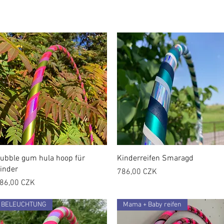
ubble gum hula hoop für
Kinderreifen Smaragd
inder
Preis
786,00 CZK
reis
86,00 CZK
BELEUCHTUNG
Mama + Baby reifen