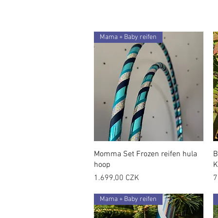
Mama + Baby reifen
Momma Set Frozen reifen hula
B
hoop
K
Preis
P
1.699,00 CZK
7
Mama + Baby reifen