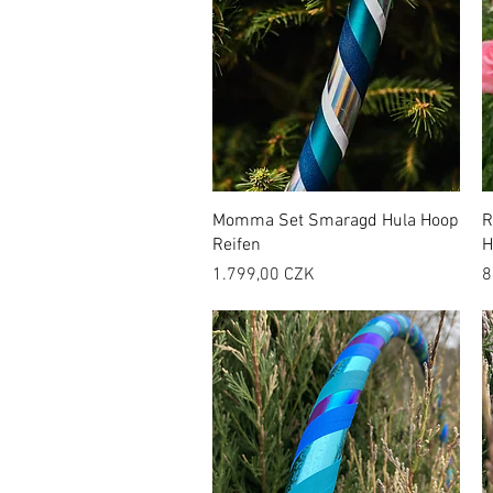
Momma Set Smaragd Hula Hoop
R
Reifen
H
Preis
P
1.799,00 CZK
8