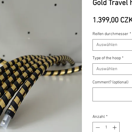
Gold Travel 
1.399,00 CZ
Reifen durchmesser
*
Auswählen
Type of the hoop
*
Auswählen
Comment? (optional)
Anzahl
*