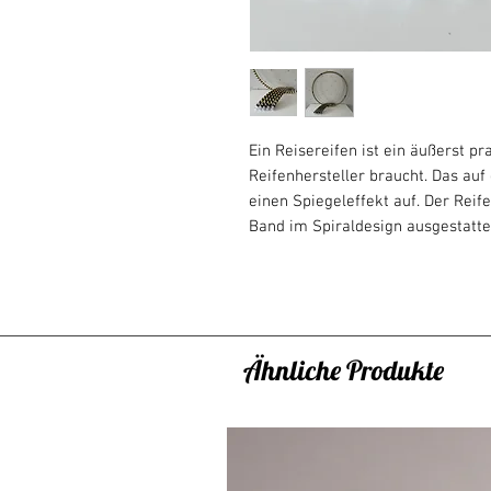
Ein Reisereifen ist ein äußerst p
Reifenhersteller braucht. Das au
einen Spiegeleffekt auf. Der Reif
Band im Spiraldesign ausgestatte
Der Reisereifen ist ein praktischer
werden kann und sich daher für R
überall dort eignet, wo ein normal
Verbindung der Teile erfolgt über
Ähnliche Produkte
freigeben. Das Zerlegen des Rei
Der große Vorteil dieses Reifens is
ihn unbemerkt in Ihre Tasche ode
bequem an der Stelle zusammenst