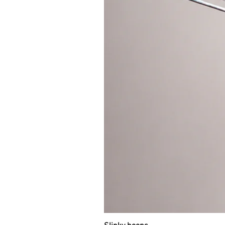
Wir empfehlen nicht, ein Teil au
erreichen. Die Teile werden auf 
versuchen, einige davon auszulas
werden.
Wir empfehlen, den Hoop in eine
aufzubewahren und flach auf dem 
dem Bett. Dadurch wird sicherges
erhalten bleibt. Wenn Wenn Sie de
können sich die Teile bei länger
des Reifens ist möglicherweise
perfekt.