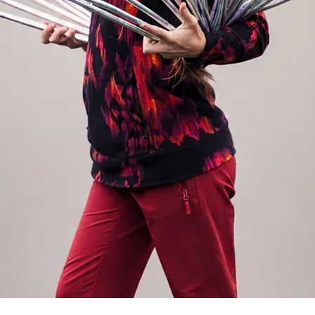
szulassen, um eine kleinere Hoop-Größe zu
die Originalgröße gemessen, und wenn Sie
sen, könnten einzelne Teile verformt
m ganzen Zustand (als Hoop)
Boden zu liegen, beispielsweise unter
tellt, dass die runde Form des Hoops
n Reifen nur in Einzelteilen aufbewahren,
er Lagerung leicht ausdehnen und die Form
 nach dem Zusammenbau nicht mehr