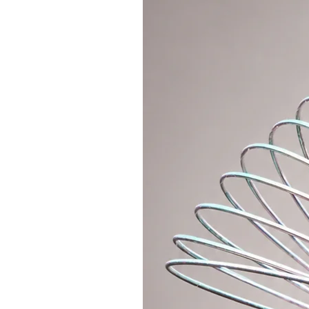
Für Anfänger empfehlen wir die 
Durchmesser von 90-100 cm (je n
großen Reifens beträgt ungefähr 
Für fortgeschrittene Hooper bieten
POLYPRO 20 mm (3/4"). Das Gewic
ungefähr 400 g.
Beim Drehen federt der Hoop nicht,
den Sie ausführen möchten, zuver
Gefühl beim Drehen.
Wir bieten auch Stoffhüllen oder
Reise-Hoops an.
Hinweise:
Jedes Teil ist beschriftet, damit
zusammensetzen. Es ist notwendig
einzuhalten, um die runde Form d