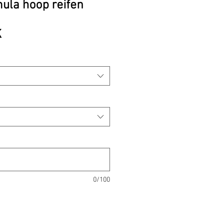
hula hoop reifen
Preis
K
0/100