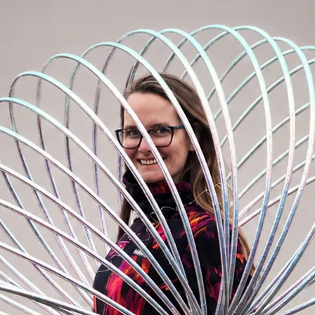
DANCE-Version und einen Reifen mit einem
ach Körpergröße). Das Gewicht des 95cm
520g.
 wir jetzt eine leichtere Version an,
ht des 95 cm großen Hoops beträgt
 löst sich nicht und ist bei jedem Trick,
lässig. Sie haben ein sehr nahtloses
 hochwertige wasserdichte Hüllen für diese
 Sie genau wissen, wie Sie den Hoop
, die Reihenfolge der einzelnen Teile
es Hoops und das Design zu erreichen.