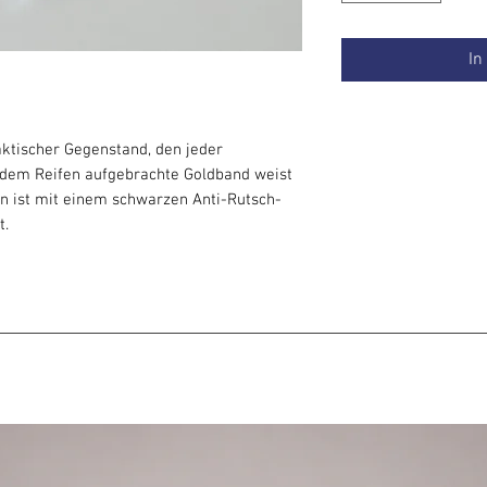
In
raktischer Gegenstand, den jeder
f dem Reifen aufgebrachte Goldband weist
en ist mit einem schwarzen Anti-Rutsch-
t.
 Reifen, der in 5 Einzelteile zerlegt
eisen, häufiges Tragen und für den Einsatz
er Reifen einfach zu groß ist. Die
 Druckknöpfe, die beim Drücken das Teil
fens dauert maximal 30 Sekunden.
t, dass er so viel Platz spart. Sie können
r Ihren Rucksack stecken und den Reifen
ecken, an der Sie drehen möchten.