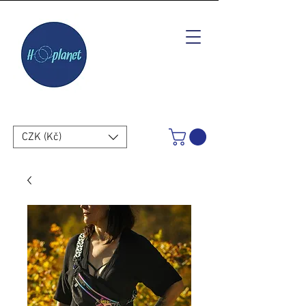
CZK (Kč)