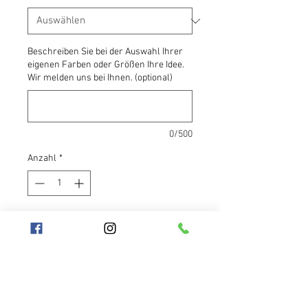
Beschreiben Sie bei der Auswahl Ihrer
eigenen Farben oder Größen Ihre Idee.
Wir melden uns bei Ihnen. (optional)
0/500
Anzahl
*
In den Warenkorb
Die runde, donutförmige Hülle für
Hula-Hoop-Reifen ist unsere
neueste Innovation. Sie besteht aus