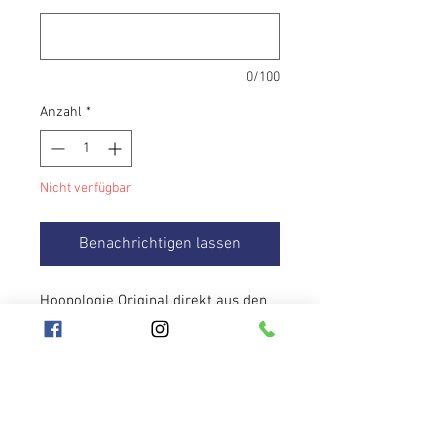
0/100
Anzahl
*
Nicht verfügbar
Benachrichtigen lassen
Hoopologie Original direkt aus den
USA in Ihre Hände, das luxuriöseste
Material, das weltweit gekauft
werden kann.
Perlmutt-Rosa-Burgunder-Töne
, die
bei jedem Licht anders aussehen,
werden Sie nie langweilen. Polypro