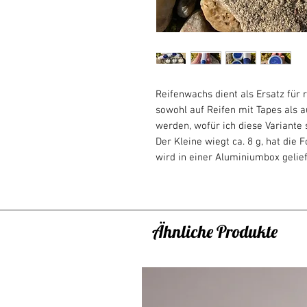
Reifenwachs dient als Ersatz für
sowohl auf Reifen mit Tapes als 
werden, wofür ich diese Variante
Der Kleine wiegt ca. 8 g, hat die
wird in einer Aluminiumbox gelie
Anti-Rutsch-Griffwachs wird aus 
angenehmes Hautgefühl hergestell
Kiefer und Jasmin ergänzt. Sanft 
Der große wiegt ca. 18g und befi
Ähnliche Produkte
praktisch anzuwenden. Es dauer
Der Reifen hält perfekt am Körpe
Antirutschbändern keine glatte Is
Vorteile von Wachs:
Es erzeugt einen Anti-Rutsch-Effek