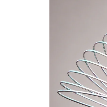
hinterlässt keine Spuren wie Kle
Sommer nicht, riecht schön, ist n
Nachteile von Wachs: Muss öfter 
So wird das Wachs aufgetragen: 
des Reifens auftragen (verteilen)
möchten, können Sie den Reifen 
Schleifpapier leicht anschleifen.