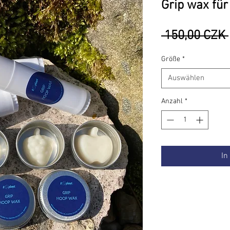
Grip wax für
 150,00 CZK 
Größe
*
Auswählen
Anzahl
*
In