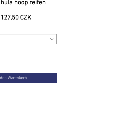
 hula hoop reifen
Standardpreis
Sale-
127,50 CZK
Preis
 den Warenkorb