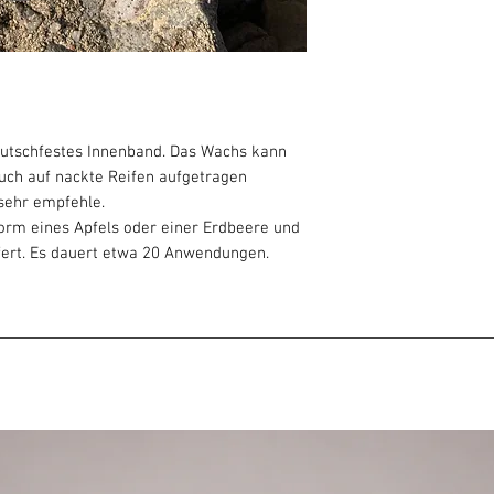
 rutschfestes Innenband. Das Wachs kann
auch auf nackte Reifen aufgetragen
 sehr empfehle.
 Form eines Apfels oder einer Erdbeere und
fert. Es dauert etwa 20 Anwendungen.
Bienenwachs, BIO-Kokosöl für ein
t und mit ätherischen Ölen von Lilie,
zur Natur und zu Ihrer Haut.
ndet sich in einem ausziehbaren Rohr. Sehr
t etwa 50 Anwendungen.
r und verhindert im Gegensatz zu
olierung. Geniale Sache!
t, ist sanft zur Natur und zur Haut,