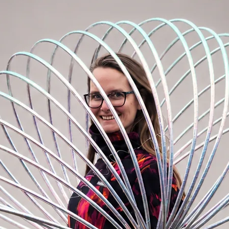
ber von Klebebändern, schmilzt im
icht "übermäßig" rutschfest
aufgetragen werden.
Einfach das Wachs auf den Innenumfang
. Wenn Sie einen größeren Effekt erzielen
vor der Verwendung des Wachses mit