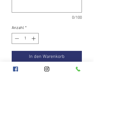
0/100
Anzahl
*
In den Warenkorb
Wunderschöner handgefertigter
Hula-Hoop-Reifen mit kräftigen
Farben, Riemen von
ausgezeichneter Qualität,
zusätzliches Anti-Rutsch-Band, das
Ihnen hilft, den Reifen an Ihrem
Körper zu halten, damit der Reifen
Hooplanet
nicht herunterrutscht.
Geschäftsbedingungen
Aneta Jokešova
Schutz personenbezogener
+420 776677321
Daten
info@hooplanet.cz