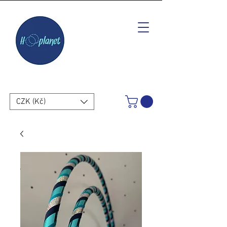
CZK (Kč)