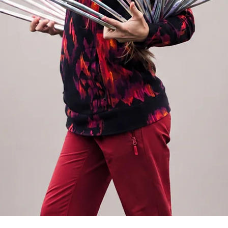
t der er sich schon auf dem Bauch im
n er aus dem Kreis herauswächst, noch
.
 nach Körpergröße). Ein Reifen, der groß
u drehen.
en Reifen mit durchsichtigem Schutzband
urch wird der Reifen vor Beschädigungen