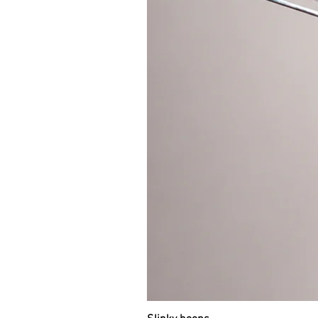
5 - 7 Jahre
Ich empfehle die Größe 65 cm, mi
Spinning versuchen kann und wen
damit in den Händen spielen kann
7 - 10 Jahre
Ich empfehle Größe 70 - 80 cm (je
genug ist, um sich um die Taille z
TIPP:
Ich empfehle dringend, dies
zu versehen
Glasklar - HIER
. Dad
geschützt.