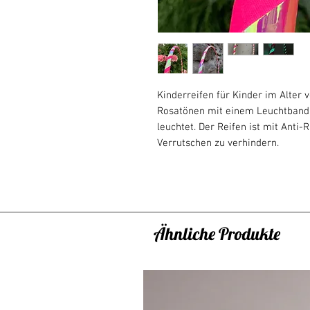
Kinderreifen für Kinder im Alter v
Rosatönen mit einem Leuchtband
leuchtet. Der Reifen ist mit Anti
Verrutschen zu verhindern.
Sie können einen Reifen für ein K
ihn für Kinder ab etwa 3 Jahren,
Fähigkeiten,_cc781905-5cde-3194
diesem Gleichgewichtsalter kann 
Ähnliche Produkte
Der Reifen ist schwerer als ein R
sich daher besser in der Taille tr
Handmanipulation und Spiele.