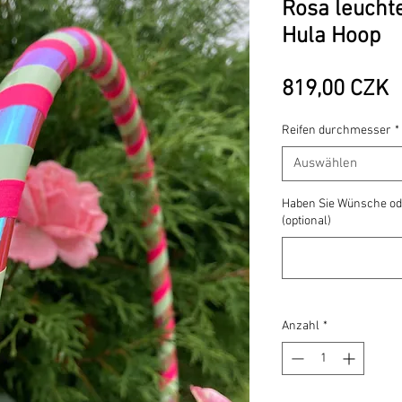
Rosa leucht
Hula Hoop
P
819,00 CZK
Reifen durchmesser
*
Auswählen
Haben Sie Wünsche od
(optional)
Anzahl
*