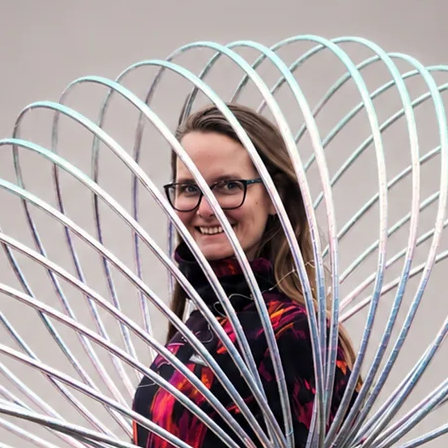
ählen?
ns empfehlen wir, das Kind vom Boden bis
esultierende Größe sollte ungefähr der
Liegt das gemessene Maß unter 60 cm
 empfehlen wir, den Abstand vom Boden bis
n. So wählen Sie die richtige Größe, mit
Händen spielen können.
en etwas größer als die gemessene Länge
llte niemals kleiner als die gemessene
ür das Kind sehr schwierig, sich in der
iesem Alter dreht sich das Kind noch nicht
 hauptsächlich in den Händen spielen.
fen nicht zu groß für ihn ist. Kinder können
erwenden.