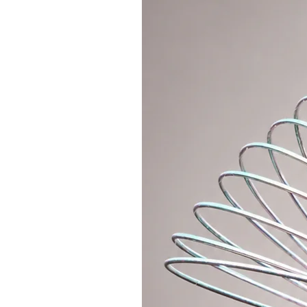
Welche Reifengröße für Kinder w
Für die richtige Größe des Reife
zum Bauchnabel zu messen - die r
Größe des Reifens entsprechen. 
(jüngere Kinder bis ca. 4 Jahre),
zur ausgestreckten Hand zu messe
der auch kleine Kinder in ihren 
Es ist in Ordnung, wenn der Reif
vom Boden ist, aber der Reifen so
Abmessung sein. Danach wäre es f
Taille zu drehen.
35 Jahre
Ich empfehle die Größe 60cm. In d
so oft um die Hüfte, sondern will
Daher ist es wichtig, dass der Rei
den Reifen auch als „Hüpfburg“ v