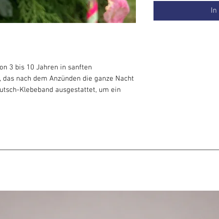
In
on 3 bis 10 Jahren in sanften
, das nach dem Anzünden die ganze Nacht
-Rutsch-Klebeband ausgestattet, um ein
ind jeden Alters kaufen, aber ich empfehle
 wenn der Reifen develops motorische
 -bb3b-136_bad5cf58 und schon in
sich das Kind damit auf der Hüfte drehen.
eifen aus dem Spielzeugladen und lässt
agen. Es hat das ideale Gewicht für