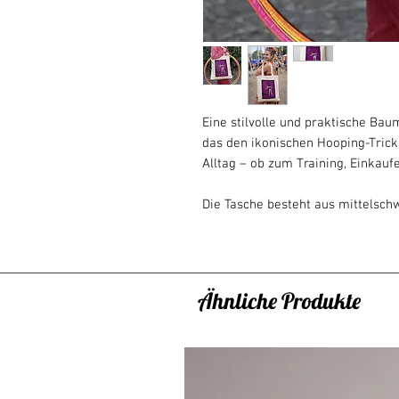
Eine stilvolle und praktische Bau
das den ikonischen Hooping-Tric
Alltag – ob zum Training, Einkauf
Die Tasche besteht aus mittelsc
Form behält und gleichzeitig leic
längeren Henkel kann sie bequem
getragen werden.
Ähnliche Produkte
Der natürliche Stoff wird durch 
Violetttönen ergänzt, wodurch die
ein einzigartiges Accessoire für j