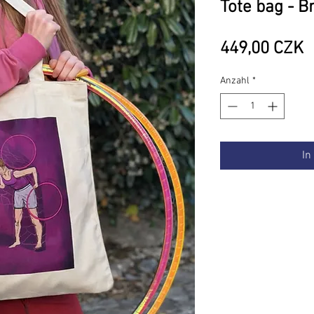
Tote bag - B
P
449,00 CZK
Anzahl
*
In