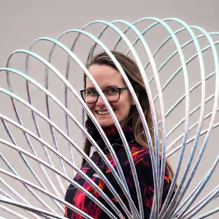
chwerem Gewebe
uen
n in der Hand oder über der Schulter
ere Strapazierfähigkeit
ing-Trick
Bramsons rolls