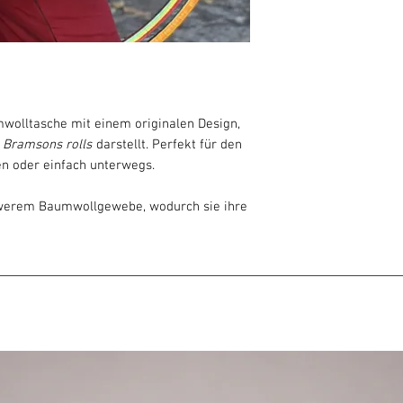
mwolltasche mit einem originalen Design,
k
Bramsons rolls
darstellt. Perfekt für den
en oder einfach unterwegs.
hwerem Baumwollgewebe, wodurch sie ihre
ht und platzsparend bleibt. Dank der
 in der Hand oder über der Schulter
einen ausdrucksstarken Druck in
 Tasche nicht nur praktisch, sondern auch
eden Hooper ist.