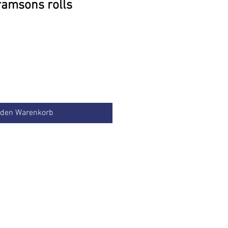
ramsons rolls
reis
 den Warenkorb