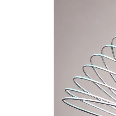
Produktdetails:
Baumwolltasche aus mittels
praktisch und leicht zu versta
Henkel geeignet für das Trage
kreuzverstärkte Nähte für höh
Maße der Tasche: 45 × 40 cm
Henkel: 70 × 2,5 cm
originales Motiv mit dem Hoop