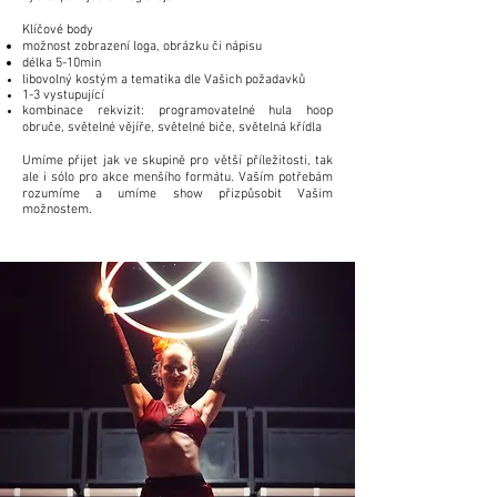
Klíčové body
možnost zobrazení loga, obrázku či nápisu
délka 5-10min
libovolný kostým a tematika dle Vašich požadavků
1-3 vystupující
kombinace rekvizit: programovatelné hula hoop
obruče, světelné vějíře, světelné biče, světelná křídla
Umíme
přijet jak ve skupině pro větší příležitosti, tak
ale i sólo pro akce menšího formátu. Vaším potřebám
rozumíme a umíme show přizpůsobit Vašim
možnostem.