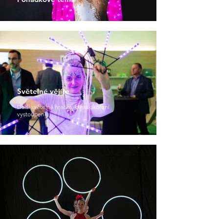
Světelné vějíře
Další světelná hračka, která okoření
vystoupení