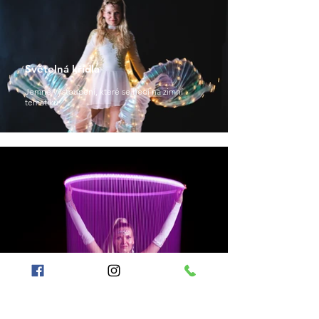
Světelná křídla
Jemné vystoupení, které se hodí na zimní
tematiku