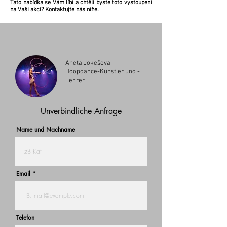
Tato nabídka se Vám líbí a chtěli byste toto vystoupení
na Vaši akci? Kontaktujte nás níže.
Aneta Jokešova
Hoopdance-Künstler und -
Lehrer
Unverbindliche Anfrage
Name und Nachname
Email
Telefon