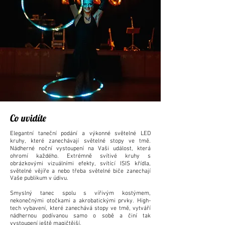
Co uvidíte
Elegantní taneční podání a výkonné světelné LED
kruhy, které zanechávají světelné stopy ve tmě.
Nádherné noční vystoupení na Vaši událost, která
ohromí každého. Extrémně svítivé kruhy s
obrázkovými vizuálními efekty, svítící ISIS křídla,
světelné vějíře a nebo třeba světelné biče zanechají
Vaše publikum v údivu.
Smyslný tanec spolu s vířivým kostýmem,
nekonečnými otočkami a akrobatickými prvky. High-
tech vybavení, které zanechává stopy ve tmě, vytváří
nádhernou podívanou samo o sobě a činí tak
vystoupení ještě magičtější.