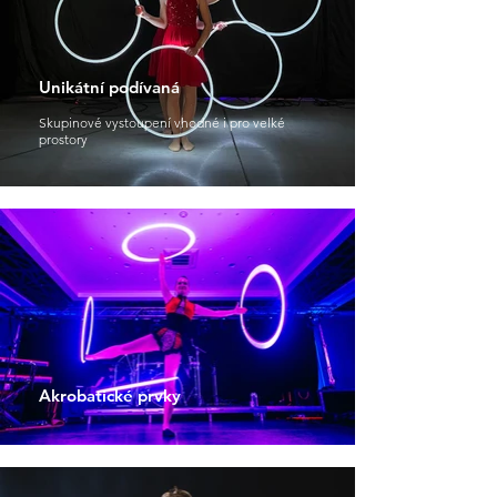
Unikátní podívaná
Skupinové vystoupení vhodné i pro velké
prostory
Akrobatické prvky