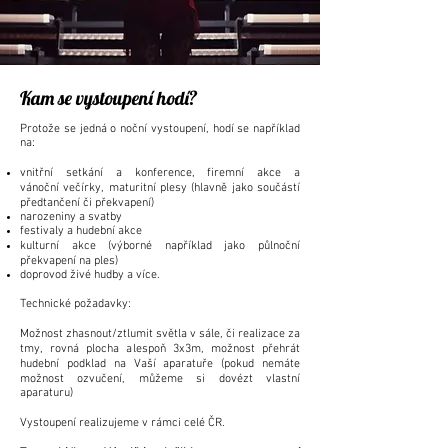
Kam se vystoupení hodí?
Protože se jedná o noční vystoupení, hodí se například
na:
vnitřní setkání a konference
,
firemní akce
a
vánoční
večírky, maturitní plesy (hlavně jako součástí
předtančení či překvapení)
narozeniny a svatby
festivaly a hudební akce
kulturní akce (výborné například jako půlnoční
překvapení na ples)
doprovod živé hudby
a více.
Technické požadavky:
Možnost zhasnout/ztlumit světla v sále, či realizace za
tmy, rovná plocha alespoň 3x3m, možnost přehrát
hudební podklad na Vaší aparatuře (pokud nemáte
možnost ozvučení, můžeme si dovézt vlastní
aparaturu)
Vystoupení realizujeme v rámci celé ČR.