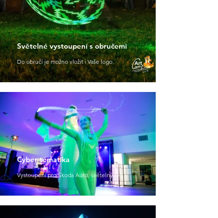
Světelné vystoupení s obručemi
Do obručí je možno vložit i Vaše logo.
Cyber tématika
Vystoupení pro Škoda Auto, světelný bič