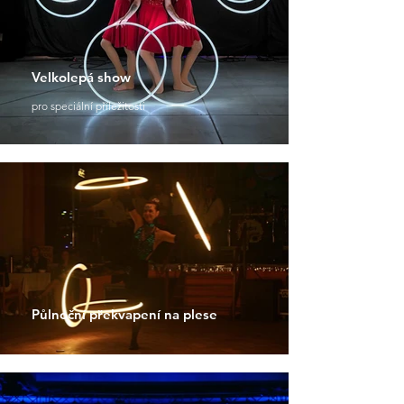
Velkolepá show
pro speciální příležitosti
Půlnoční překvapení na plese