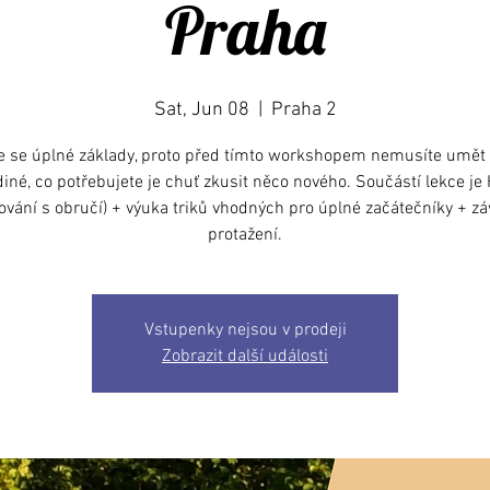
Praha
Sat, Jun 08
  |  
Praha 2
 se úplné základy, proto před tímto workshopem nemusíte umět
diné, co potřebujete je chuť zkusit něco nového. Součástí lekce je
lování s obručí) + výuka triků vhodných pro úplné začátečníky + z
protažení.
Vstupenky nejsou v prodeji
Zobrazit další události