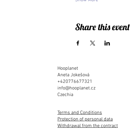
Show More
Share this event
Hooplanet
Aneta Jokešová
+420776677321
info@hooplanet.cz
Czechia
Terms and Conditions
Protection of personal data
Withdrawal from the contract