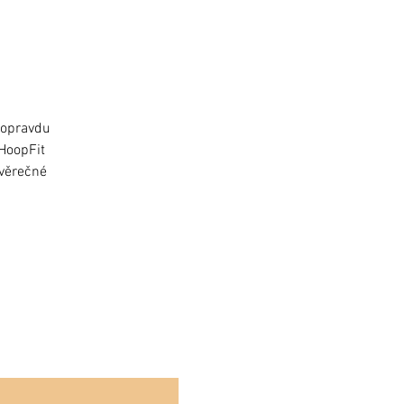
 opravdu
 HoopFit
ávěrečné