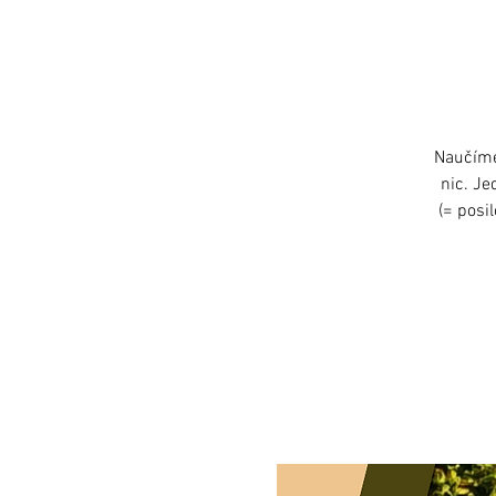
Naučíme
nic. Je
(= posi