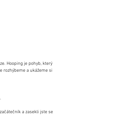
ze. Hooping je pohyb, který 
 se rozhýbeme a ukážeme si 
.
ačátečník a zasekli jste se 