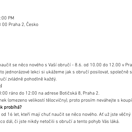
2:00 PM
8 00 Praha 2, Česko
 naučit se něco nového s Vaší obručí - 8.6. od 10.00 do 12.00 v Pra
éto jednorázové lekci si ukážeme jak s obručí posilovat, společně
ručí zvládně pohodlně každý. 
í
:00 ráno do 12:00 na adrese Botičská 8, Praha 2.
nek (omezeno velikostí tělocvičny), proto prosím neváhejte s koupí
ak probíhá?
d 16 let, kteří mají chuť naučit se něco nového. Ať už jste věčný z
 co dál, či jste nikdy netočili s obručí a tento pohyb Vás láká.