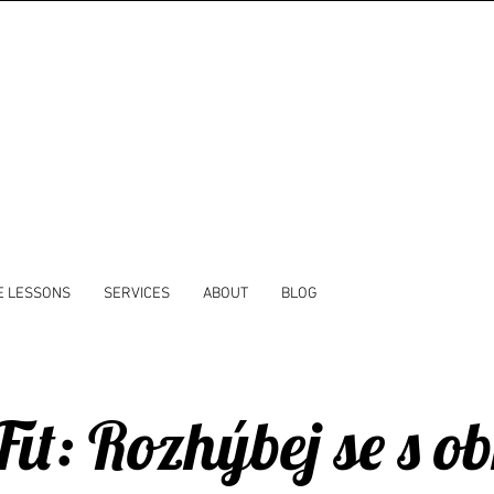
E LESSONS
SERVICES
ABOUT
BLOG
it: Rozhýbej se s ob