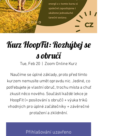
Kurz HoopFit: Rozhýbej se
s obručí
Tue, Feb 20
  |  
Zoom Online Kurz
Naučíme se úplné základy, proto před tímto
kurzem nemusíte umět opravdu nic. Jediné, co
potřebujete je vlastní obruč, trochu místa a chuť
zkusit něco nového. Součástí každé lekce je
HoopFit (= posilování s obručí) + výuka triků
vhodných pro úplné začátečníky + závěrečné
protažení a zklidnění.
Přihlašování uzavřeno