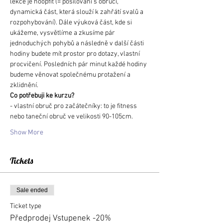
lekce je hoopfit (= posilování s obručí, 
dynamická část, která slouží k zahřátí svalů a 
rozpohybování). Dále výuková část, kde si 
ukážeme, vysvětlíme a zkusíme pár 
jednoduchých pohybů a následně v další části 
hodiny budete mít prostor pro dotazy, vlastní 
procvičení. Posledních pár minut každé hodiny 
budeme věnovat společnému protažení a 
zklidnění.
Co potřebuji ke kurzu?
- vlastní obruč pro začátečníky: to je fitness 
nebo taneční obruč ve velikosti 90-105cm. 
Show More
Tickets
Sale ended
Ticket type
Předprodej Vstupenek -20%