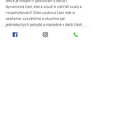
lekce je hoopfit (= posilování s obručí, 
dynamická část, která slouží k zahřátí svalů a 
rozpohybování). Dále výuková část, kde si 
ukážeme, vysvětlíme a zkusíme pár 
jednoduchých pohybů a následně v další části 
hodiny budete mít prostor pro dotazy, vlastní 
procvičení. Posledních pár minut každé hodiny 
budeme věnovat společnému protažení a 
zklidnění.
Co potřebuji ke kurzu?
- vlastní obruč pro začátečníky: to je fitness 
nebo taneční obruč ve velikosti 90-105cm. 
Show More
Share this event
Hooplanet
Terms and Conditions
Aneta Jokešová
Protection of personal data