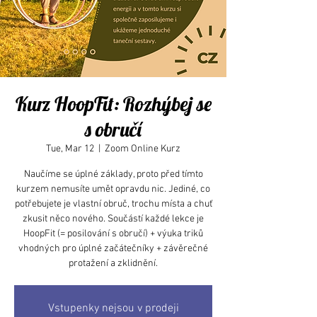
Kurz HoopFit: Rozhýbej se
s obručí
Tue, Mar 12
  |  
Zoom Online Kurz
Naučíme se úplné základy, proto před tímto
kurzem nemusíte umět opravdu nic. Jediné, co
potřebujete je vlastní obruč, trochu místa a chuť
zkusit něco nového. Součástí každé lekce je
HoopFit (= posilování s obručí) + výuka triků
vhodných pro úplné začátečníky + závěrečné
protažení a zklidnění.
Vstupenky nejsou v prodeji