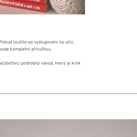
Pokud toužíte po vystupování na ulici,
 bude kompletní příručkou.
ačátečníci podrobný návod, který je krok
čního vystoupení. Profesionálové zjistí,
ravit, aby uspělo ve veřejném prostoru.
 s diváky, vybírat vhodné triky, vycházet s
 německého originálu je doplněno o mnoho
uji českým specifikům. Bonusem je také