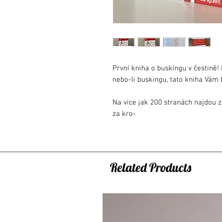
První kniha o buskingu v čestině! 
nebo-li buskingu, tato kniha Vám
Na vice jak 200 stranách najdou z
za kro-
kem provede procesem tvorby pouli
jak
své jevišťní představení mohou up
Všichni
Related Products
dostanou spoustu tipů jak pracovat
hostinskými a říkat si o peníze.
První vydáni českého překladu z
poznámek, které knihu přizpůsob