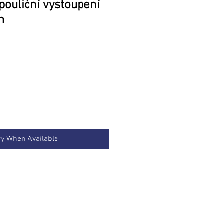
 pouliční vystoupení
m
rice
fy When Available