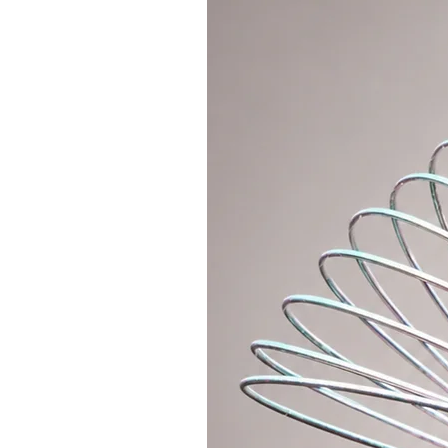
slovník buskingu a kapitola určen
Autor: Ulrich Radalou Meyer
Přeložil: Vítek Procházka
Počet stran: 225