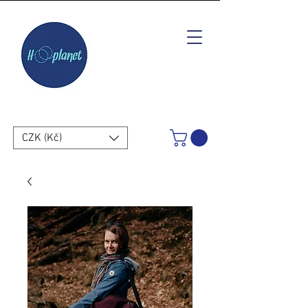
CZK (Kč)