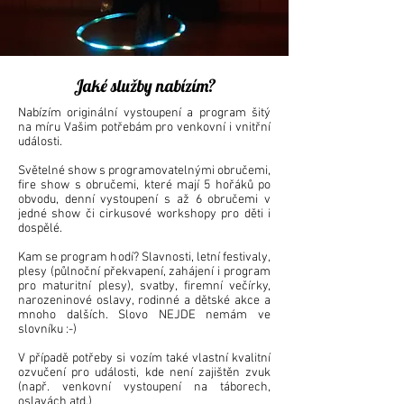
Jaké služby nabízím?
Nabízím originální vystoupení a program šitý
na míru Vašim potřebám pro venkovní i vnitřní
události.
Světelné show s programovatelnými obručemi,
fire show s obručemi, které mají 5 hořáků po
obvodu, denní vystoupení s až 6 obručemi v
jedné show či cirkusové workshopy pro děti i
dospělé.
Kam se program hodí? Slavnosti, letní festivaly,
plesy (půlnoční překvapení, zahájení i program
pro maturitní plesy), svatby, firemní večírky,
narozeninové oslavy, rodinné a dětské akce a
mnoho dalších. Slovo NEJDE nemám ve
slovníku :-)
V případě potřeby si vozím také vlastní kvalitní
ozvučení pro události, kde není zajištěn zvuk
(např. venkovní vystoupení na táborech,
oslavách atd.)