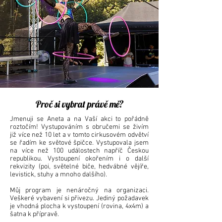
Proč si vybrat právě mě?
Jmenuji se Aneta a na Vaší akci to pořádně
roztočím! Vystupováním s obručemi se živím
již více než 10 let a v tomto cirkusovém odvětví
se řadím ke světové špičce. Vystupovala jsem
na více než 100 událostech napříč Českou
republikou.
Vystoupení okořením i o další
rekvizity (poi, světelné biče, hedvábné vějíře,
levistick, stuhy a mnoho dalšího).
Můj program je nenáročný na organizaci.
Veškeré vybavení si přivezu. Jediný požadavek
je vhodná plocha k vystoupení (rovina, 4x4m) a
šatna k přípravě.