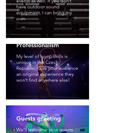
events as well. If you don’t
have outdoor sound
equipment, I can bring my
own.
Professionalism
My level of hoop skills is
unique in the Czech
Republic. Give your audience
an original experience they
won’t find anywhere else!
Guests greeting
We’ll welcome your guests