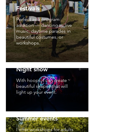
Festivals
Perfect as a program
addition — dancing to live
music, daytime parades in
beautiful costumes, or
workshops.
Night show
With hoops, I can create
beautiful shapes that will
light up your event.
Summer events
I offer workshops for adults