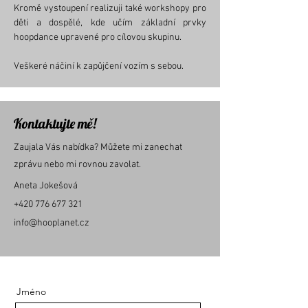
Kromě vystoupení realizuji také workshopy pro
děti a dospělé, kde učím základní prvky
hoopdance upravené pro cílovou skupinu.
Veškeré náčiní k zapůjčení vozím s sebou.
Kontaktujte mě!
Zaujala Vás nabídka? Můžete mi zanechat
zprávu nebo mi rovnou zavolat.
Aneta Jokešová
+420 776 677 321
info@hooplanet.cz
Jméno