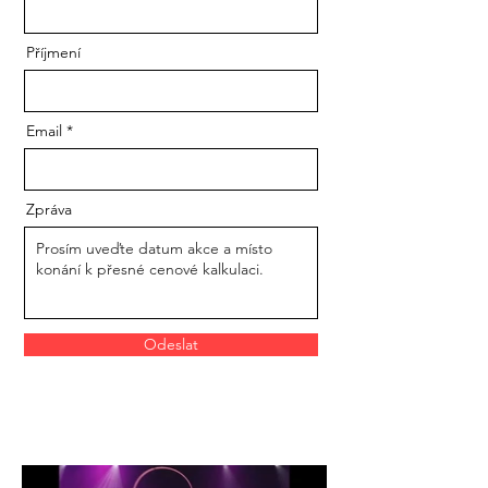
Příjmení
Email
Zpráva
Odeslat