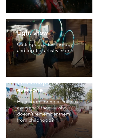
Light show
Cutting-edge technology
and top-tier artistry in one.
Workshops for
everyone
Hula hoops bring a smile to
everyone’s face — who
doesn’t remember them
from childhood?