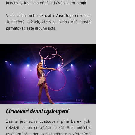
kreativity, kde se umění setkává s technologií.
V obručích mohu ukázat i Vaše logo či nápis.
Jedinečný zážitek, který si budou Vaši hosté
pamatovat ještě dlouho poté.
Cirkusové denní vystoupení
Zažijte jedinečné vystoupení plné barevných
rekvizit a ohromujících triků! Bez potřeby
osvětlení přes den, s dodatečným osvětlením i