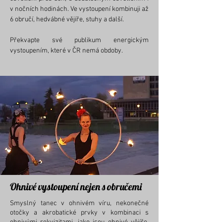
v nočních hodinách. Ve vystoupení kombinuji až
6 obručí, hedvábné vějíře, stuhy a další.
Překvapte své publikum energickým
vystoupením, které v ČR nemá obdoby.
Ohnivé vystoupení nejen s obručemi
Smyslný tanec v ohnivém víru, nekonečné
otočky a akrobatické prvky v kombinaci s