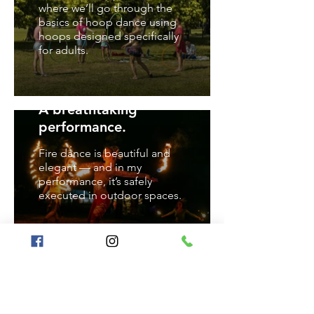
where we’ll go through the
basics of hoop dance using
hoops designed specifically
for adults.
A breathtaking
performance.
Fire dance is beautiful and
elegant — and in my
performance, it’s safely
executed in outdoor spaces.