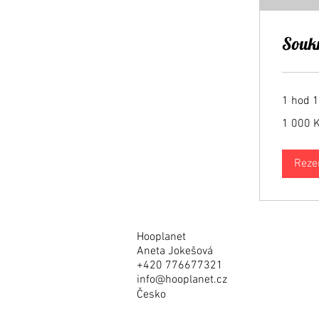
Soukr
1 hod 
1 000
1 000 
českých
korun
Reze
Hooplanet
Aneta Jokešová
+420 776677321
info@hooplanet.cz
Česko