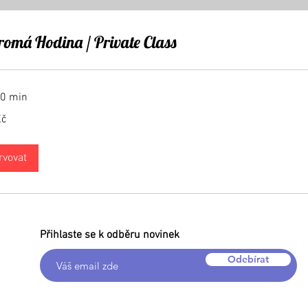
omá Hodina / Private Class
10 min
Kč
rvovat
Přihlaste se k odběru novinek
Odebírat