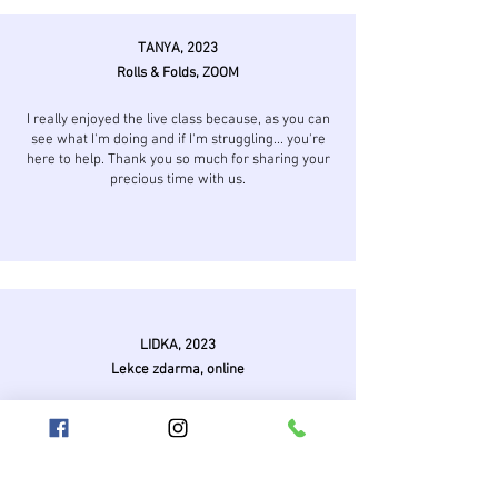
TANYA, 2023
Rolls & Folds, ZOOM
I really enjoyed the live class because, as you can
see what I'm doing and if I'm struggling... you're
here to help. Thank you so much for sharing your
precious time with us.
LIDKA, 2023
Lekce zdarma, online
Moc děkuji za záznam. Účast na live vysílání mi
bohužel nevyšla. S kruhem ještě moc neumím a
už dlouho přemýšlím nad online lekcemi. Je to pro
mě díky tomu jedinečná příležitost si vyzkoušet
jak by to mohlo fungovat.