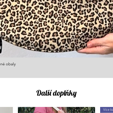
Rychlý náhled
né obaly
Další doplňky
Více b