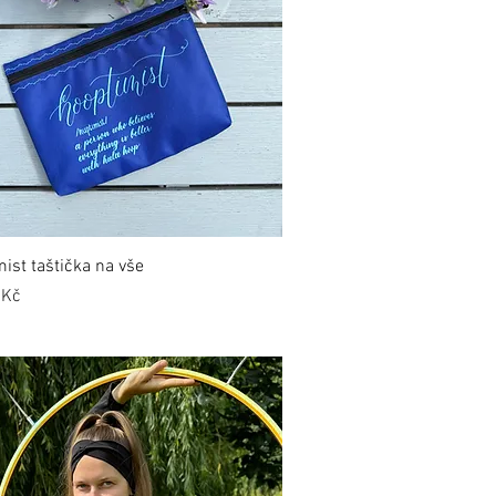
ist taštička na vše
 Kč