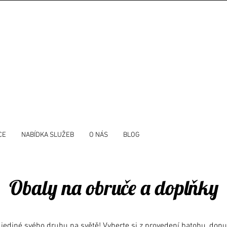
CE
NABÍDKA SLUŽEB
O NÁS
BLOG
Obaly na obruče a
doplňky
 jediné svého druhu na světě! Vyberte si z provedení batohu, don