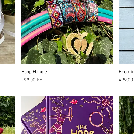
Hoop Hangie
Hooptim
Cena
Cena
299,00 Kč
499,00