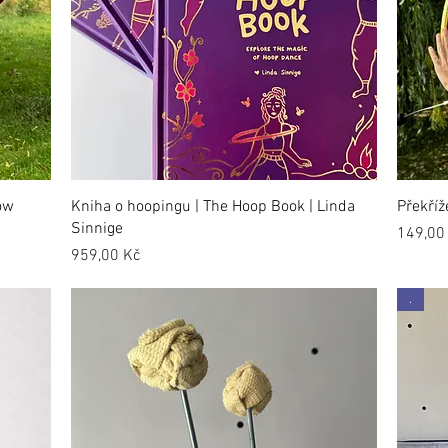
ow
Kniha o hoopingu | The Hoop Book | Linda
Překříž
Sinnige
Cena
149,00
Cena
959,00 Kč
.