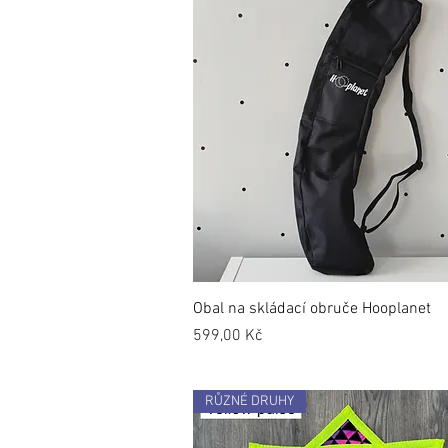
Obal na skládací obruče Hooplanet
Cena
599,00 Kč
RŮZNÉ DRUHY