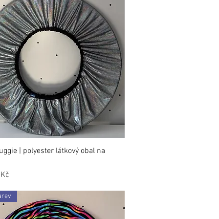
ggie | polyester látkový obal na
 Kč
arev