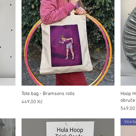
Tote bag - Bramsons rolls
Hoop Hu
obruče
Cena
449,00 Kč
Cena
549,00
Více b