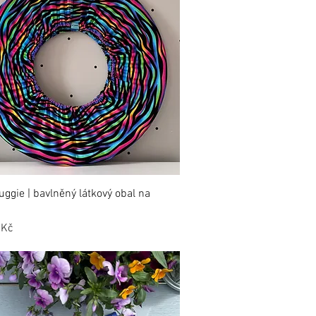
ggie | bavlněný látkový obal na
 Kč