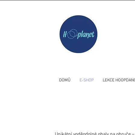
DOMŮ
E-SHOP
LEKCE HOOPDAN
Unikátní voděodolné obaly na obruče –