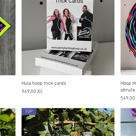
Hula hoop trick cards
Hoop Hu
obruče
Cena
949,00 Kč
Cena
549,00
TOP