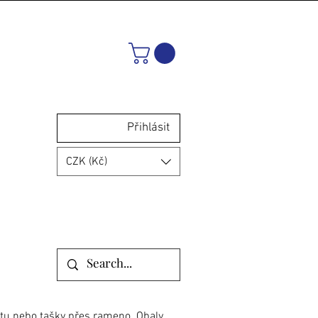
Přihlásit
CZK (Kč)
utu nebo tašky přes rameno. Obaly