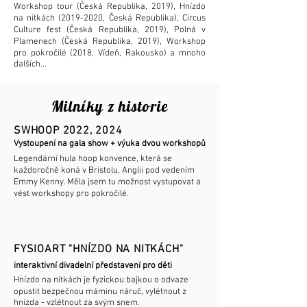
Workshop tour (Česká Republika, 2019), Hnízdo
na nitkách
(2019-2020
, Česká Republika), Circus
Culture fest (Česká Republika, 2019), Polná v
Plamenech (Česká Republika, 2019), Workshop
pro pokročilé (2018, Vídeň, Rakousko) a mnoho
dalších...
Milníky z historie
SWHOOP 2022, 2024
Vystoupení na gala show + výuka dvou workshopů
Legendární hula hoop konvence, která se
každoročně koná v Bristolu, Anglii pod vedením
Emmy Kenny. Měla jsem tu možnost vystupovat a
vést workshopy pro pokročilé.
FYSIOART "HNÍZDO NA NITKÁCH"
interaktivní divadelní představení pro děti
Hnízdo na nitkách je fyzickou bajkou o odvaze
opustit bezpečnou máminu náruč, vylétnout z
hnízda - vzlétnout za svým snem.