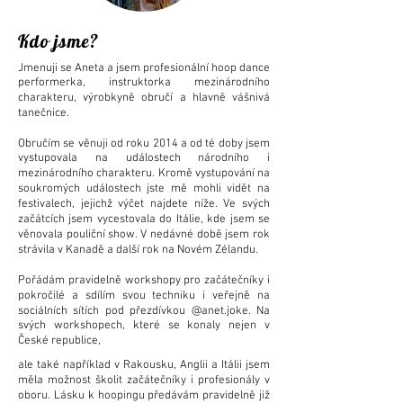
Kdo jsme?
Jmenuji se Aneta a jsem profesionální hoop dance
performerka, instruktorka mezinárodního
charakteru, výrobkyně obručí a hlavně vášnivá
tanečnice.
Obručím se věnuji od roku 2014 a od té doby jsem
vystupovala na událostech národního i
mezinárodního charakteru. Kromě vystupování na
soukromých událostech jste mě mohli vidět na
festivalech, jejichž výčet najdete níže. Ve svých
začátcích jsem vycestovala do Itálie, kde jsem se
věnovala pouliční show. V nedávné době jsem rok
strávila v Kanadě a další rok na Novém Zélandu.
Pořádám pravidelně workshopy pro začátečníky i
pokročilé a sdílím svou techniku i veřejně na
sociálních sítích pod přezdívkou @anet.joke. Na
svých workshopech, které se konaly nejen v
České republice,
ale také například v Rakousku, Anglii a Itálii jsem
měla možnost školit začátečníky i profesionály v
oboru.
​ Lásku k hoopingu předávám pravidelně již