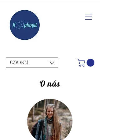
CZK (Kč)
O
nás