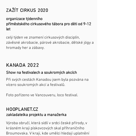
ZAŽÍT CIRKUS 2020
organizace týdenního
příměstského cirkusového tábora pro děti od 9-12
let
celý týden ve znamení cirkusových disciplín,
závěsné akrobacie, párové akrobacie, dětské jógy a
hromady her a zábavy.
KANADA 2022
Show na festivalech a soukromých akcích
Při svých cestách Kanadou jsem byla pozvána na
vícero soukromých akcí a festivalů.
Foto pořízeno ve Vancouveru, Ioco festival.
HOOPLANET.CZ
zakladatelka projektu a manažerka
Výroba obručí, která sídlí v srdci české přírody, v
krásném kraji pískovcových skal příhraničního
Broumovska. V kraji, kde umělci hledají uplatnění