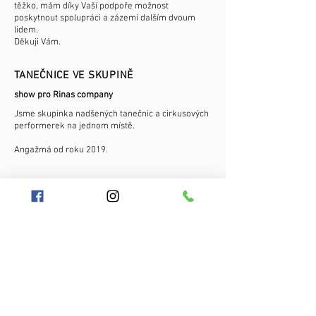
těžko, mám díky Vaší podpoře možnost
poskytnout spolupráci a zázemí dalším dvoum
lidem.
Děkuji Vám.
TANEČNICE VE SKUPINĚ
show pro Rinas company
Jsme skupinka nadšených tanečnic a cirkusových
performerek na jednom místě.
Angažmá od roku 2019.
TVORBA CHOREOGRAFIE
komponování LED hula hoop show pro Postrpoi
Cyber tématika, LED show a šíleně krásné
kostýmy. V mé režii od nápadu, po choreografii,
hudbu až po závěrečné zkoušky.
HULA HOOP KURZ
pravidelný dvouměsíční intenzivní kurz pro děti ve
věku 10-17 let