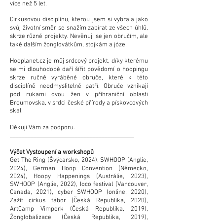
více než 5 let.
Cirkusovou disciplínu, kterou jsem si vybrala jako
svůj životní směr se snažím zabírat ze všech úhlů,
skrze různé projekty.
Nevěnuji se jen obručím, ale
také dalším žonglovátkům, stojkám a józe.
Hooplanet.cz je můj srdcový projekt, díky kterému
se mi dlouhodobě daří šířit povědomí o hoopingu
skrze ručně vyráběné obruče, které k této
disciplíně neodmyslitelně patří. Obruče vznikají
pod rukami dvou žen v příhraniční oblasti
Broumovska, v srdci české přírody a pískovcových
skal.
Děkuji Vám za podporu.
__________________________________________
Výčet Vystoupení a workshopů
Get The Ring (Švýcarsko, 2024), SWHOOP (Anglie,
2024), German Hoop Convention (Německo,
2024), Hoopy Happenings (Austrálie, 2023),
SWHOOP (Anglie, 2022), Ioco festival (Vancouver,
Canada, 2021), cyber SWHOOP (online, 2020),
Zažít cirkus tábor (Česká Republika, 2020),
ArtCamp Vimperk (Česká Republika, 2019),
Žonglobalizace (Česká Republika, 2019),