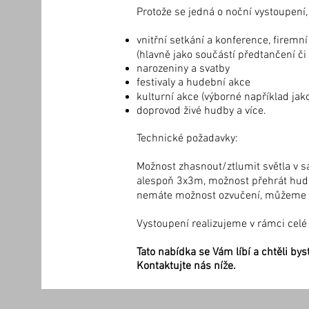
Protože se jedná o noční vystoupení,
vnitřní setkání a konference
,
firemní
(hlavně jako součástí předtančení či
narozeniny a svatby
festivaly a hudební akce
kulturní akce (výborné například jak
doprovod živé hudby
a více.
Technické požadavky:
Možnost zhasnout/ztlumit světla v sál
alespoň 3x3m, možnost přehrát hude
nemáte možnost ozvučení, můžeme si
Vystoupení realizujeme v rámci celé
Tato nabídka se Vám líbí a chtěli bys
Kontaktujte nás níže.