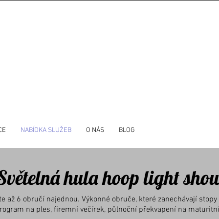
CE
NABÍDKA SLUŽEB
O NÁS
BLOG
Světelná hula hoop light sho
te až 6 obručí najednou. Výkonné obruče, které zanechávají stopy 
ogram na ples, firemní večírek, půlnoční překvapení na maturitní 