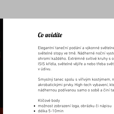
Co uvidíte
Elegantní taneční podání a výkonné světeln
světelné stopy ve tmě. Nádherné noční vyst
ohromí každého. Extrémně svítivé kruhy s ob
ISIS křídla, světelné vějíře a nebo třeba sv
v údivu.
Smyslný tanec spolu s vířivým kostýmem, 
akrobatickými prvky. High-tech vybavení, kt
nádhernou podívanou samo o sobě a činí tak
Klíčové body
možnost zobrazení loga, obrázku či nápisu
délka 5-10min