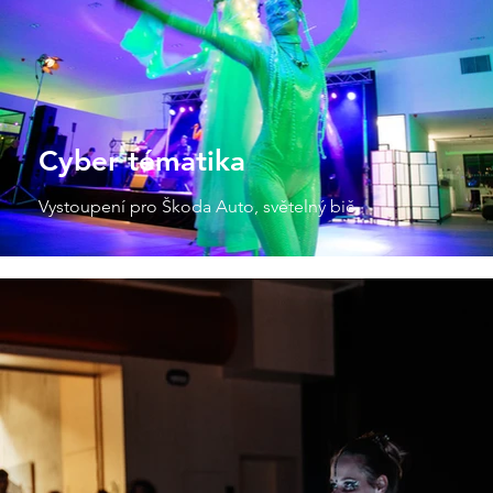
Cyber tématika
Vystoupení pro Škoda Auto, světelný bič