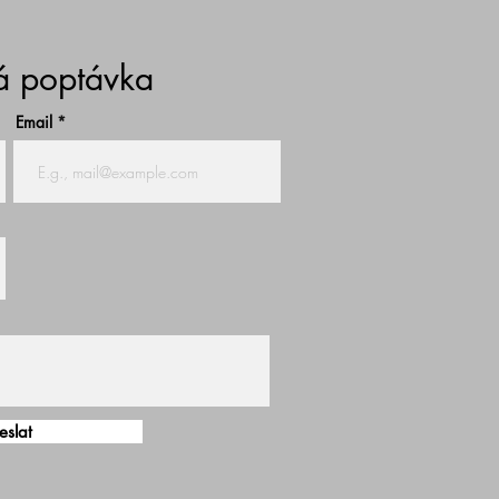
 poptávka
Email
slat