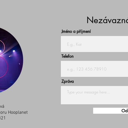
Nezávazná
Jméno a příjmení
Telefon
Zpráva
vá
Ode
oru Hooplanet
321