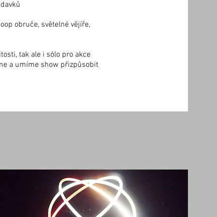
adavků
op obruče, světelné vějíře,
tosti, tak ale i sólo pro akce
me a umíme show přizpůsobit