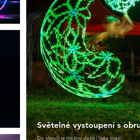
Světelné vystoupení s obr
Do obručí je možno vložit i Vaše logo.