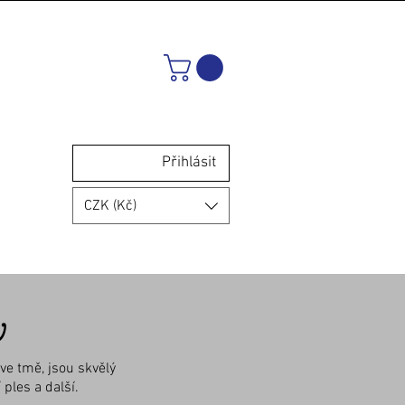
Přihlásit
CZK (Kč)
w
ve tmě, jsou skvělý
ples a další.