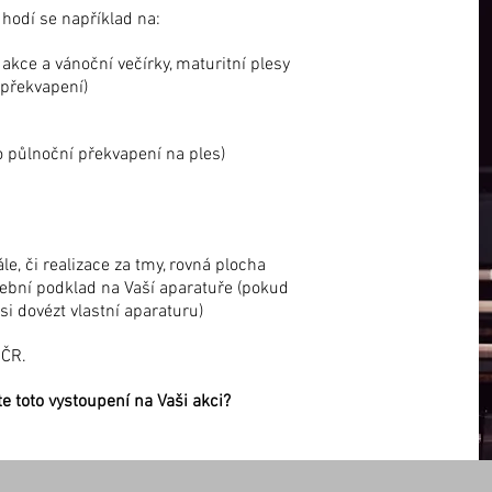
 hodí se například na:
 akce
a vánoční
večírky, maturitní plesy
 překvapení)
o půlnoční překvapení na ples)
e, či realizace za tmy, rovná plocha
bní podklad na Vaší aparatuře (pokud
 dovézt vlastní aparaturu)
 ČR.
te toto vystoupení na Vaši akci?