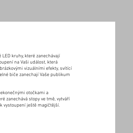
é LED kruhy, které zanechávají
oupení na Vaši událost, která
rázkovými vizuálními efekty, svítící
ětelné biče zanechají Vaše publikum
nekonečnými otočkami a
eré zanechává stopy ve tmě, vytváří
 vystoupení ještě magičtější.