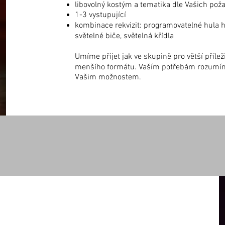
libovolný kostým a tematika dle Vašich pož
1-3 vystupující
kombinace rekvizit: programovatelné hula ho
světelné biče, světelná křídla
Umíme
přijet jak ve skupině pro větší příleži
menšího formátu. Vaším potřebám rozumí
Vašim možnostem.