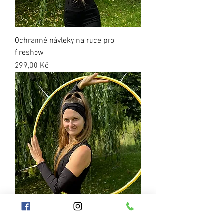
Ochranné návleky na ruce pro
fireshow
Cena
299,00 Kč
Překřížená čelenka pro fireshow