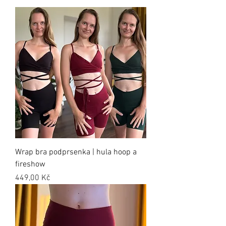
Wrap bra podprsenka | hula hoop a
fireshow
Cena
449,00 Kč