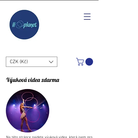
CZK (Kč)
Výuková videa zdarma
Na této stránce najdete výuková videa, která jsem pro