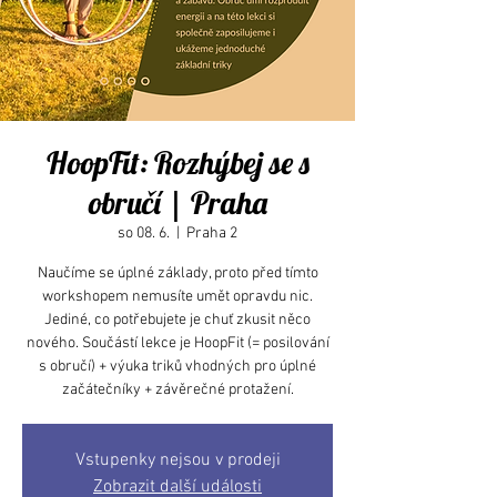
HoopFit: Rozhýbej se s
obručí | Praha
so 08. 6.
  |  
Praha 2
Naučíme se úplné základy, proto před tímto
workshopem nemusíte umět opravdu nic.
Jediné, co potřebujete je chuť zkusit něco
nového. Součástí lekce je HoopFit (= posilování
s obručí) + výuka triků vhodných pro úplné
začátečníky + závěrečné protažení.
Vstupenky nejsou v prodeji
Zobrazit další události