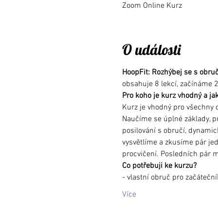
Zoom Online Kurz
O události
HoopFit: Rozhýbej se s obruč
obsahuje 8 lekcí, začínáme 2
Pro koho je kurz vhodný a ja
Kurz je vhodný pro všechny o
Naučíme se úplné základy, pr
posilování s obručí, dynamick
vysvětlíme a zkusíme pár jed
procvičení. Posledních pár 
Co potřebuji ke kurzu?
- vlastní obruč pro začáteční
Více