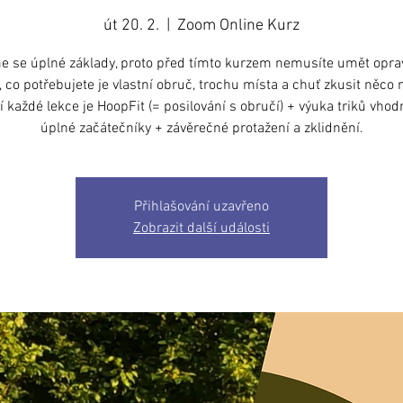
út 20. 2.
  |  
Zoom Online Kurz
 se úplné základy, proto před tímto kurzem nemusíte umět opra
, co potřebujete je vlastní obruč, trochu místa a chuť zkusit něco 
 každé lekce je HoopFit (= posilování s obručí) + výuka triků vho
úplné začátečníky + závěrečné protažení a zklidnění.
Přihlašování uzavřeno
Zobrazit další události