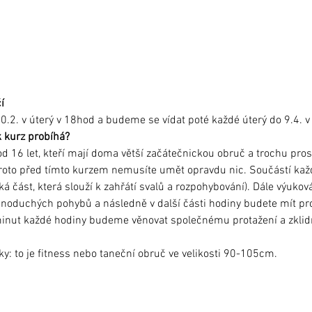
í
0.2. v úterý v 18hod a budeme se vídat poté každé úterý do 9.4. 
k kurz probíhá?
d 16 let, kteří mají doma větší začátečnickou obruč a trochu pro
oto před tímto kurzem nemusíte umět opravdu nic. Součástí každé
á část, která slouží k zahřátí svalů a rozpohybování). Dále výukov
noduchých pohybů a následně v další části hodiny budete mít pros
minut každé hodiny budeme věnovat společnému protažení a zklid
ky: to je fitness nebo taneční obruč ve velikosti 90-105cm. 