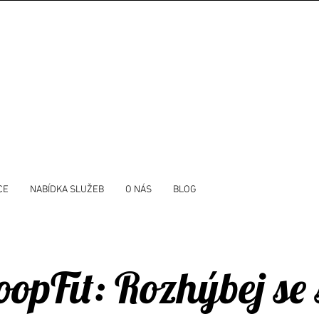
CE
NABÍDKA SLUŽEB
O NÁS
BLOG
opFit: Rozhýbej se 