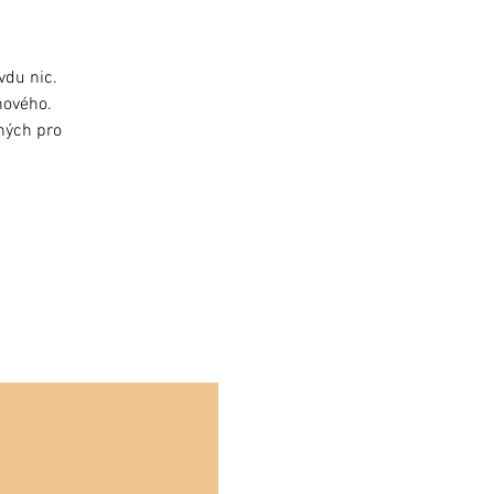
vdu nic.
nového.
dných pro