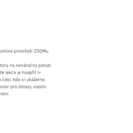
v online prostředí ZOOMu
storu na nenáročný pohyb. 
 lekce je hoopfit (= 
á část, kde si ukážeme, 
tor pro dotazy, vlastní 
nění.