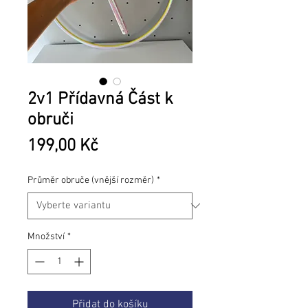
2v1 Přídavná Část k
obruči
Cena
199,00 Kč
Průměr obruče (vnější rozměr)
*
Množství
*
Přidat do košíku