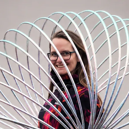
y od výrobce se v efektu nepatrně liší.
 v rámci jedné objednávky.
potřebujete zhruba 10m pásky (při tloušťce