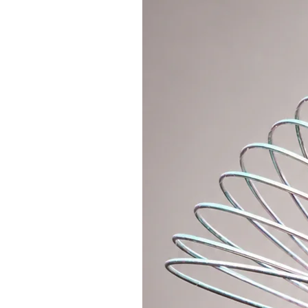
- Občas se stává, že dodávka pásk
Garantujeme jednotnou barevnost
- na jednu obruč velikosti 90cm s
trubky 19mm či 3/4")