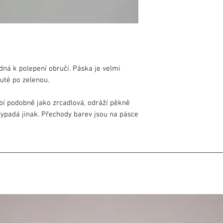
dná k polepení obručí. Páska je velmi
luté po zelenou.
obí podobně jako zrcadlová, odráží pěkně
vypadá jinak. Přechody barev jsou na pásce
ící páska
dat mírně odlišně (vzhledem ke
stavení monitoru).