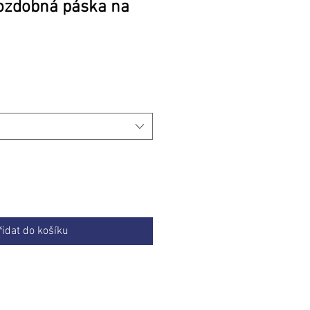
 ozdobná páska na
na
řidat do košíku