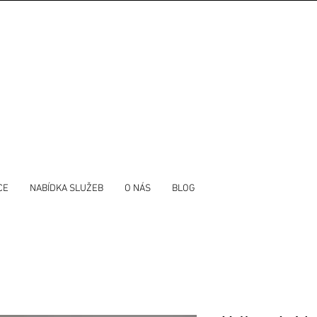
CE
NABÍDKA SLUŽEB
O NÁS
BLOG