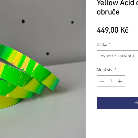
Yellow Acid
obruče
Ce
449,00 Kč
Délka
*
Vyberte variantu
Množství
*
P