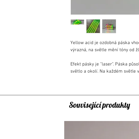
Yellow acid je ozdobná páska vho
výrazná, na světle mění tóny od ž
Efekt pásky je "laser". Páska půs
světlo a okolí. Na každém světle 
jemné, postupné.
Délka pásky: 45m nebo 20m
Šířka pásky: 19mm
Související produkty
Detail: papírový podklad, samolep
Poznámka:
- Páska ve skutečnosti může vypa
skutečnosti měnícího efektu a na