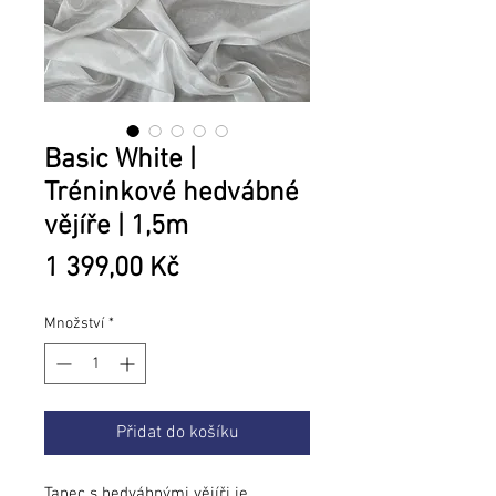
Basic White |
Tréninkové hedvábné
vějíře | 1,5m
Cena
1 399,00 Kč
Množství
*
Přidat do košíku
Tanec s hedvábnými vějíři je