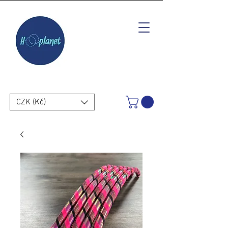
CZK (Kč)