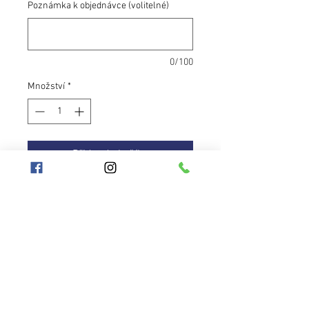
Poznámka k objednávce (volitelné)
0/100
Množství
*
Přidat do košíku
Cestovní obruč vysoce praktická
záležitost, kterou potřebuje každý
hooper. Měnící páska v kombinaci s
třpytivou působí luxusně. Je
vybavena protiskluzovou páskou
růžové a černé barvy.
Hooplanet
Obchodní podmínky
Obruč je rozložitelná na 5