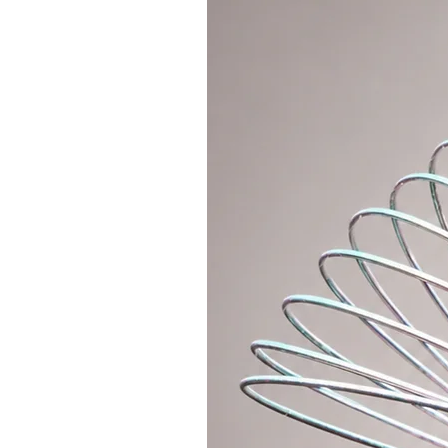
Hoopologie Original přímo přímo 
materiál, který lze celosvětově 
Odteď můžete točit na jakémkoliv
Navíc se jako bonus
dá složit na 
Obruč vyrábíme rozpojitelnou s 
click spojem (standardní spoj při 
Pokud si přejete
odlehčený spoj
na
máte možnost zakoupit pro Vaši obr
polykarbonátovou spojku.
Obruč je vybavena protiskluzovou
BARVU PROTISKLUZOVÉ PÁSKY 
uvedeno, bude použita černá prot