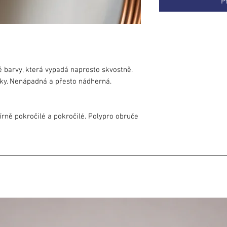
P
barvy, která vypadá naprosto skvostně.
sky. Nenápadná a přesto nádherná.
rně pokročilé a pokročilé. Polypro obruče
ruče, tedy poté, co se naučíte základní
očit mimo tělo. Flow s ním se posouvá
 Váš trénink s více kruhy, nebo svižnou
olypro vhodné jako volba další obruče po
írně pokročilé, stále se dá utočit na těle
polypro vhodné pro pokročilé pro kroužení
a pro točení s více obručemi