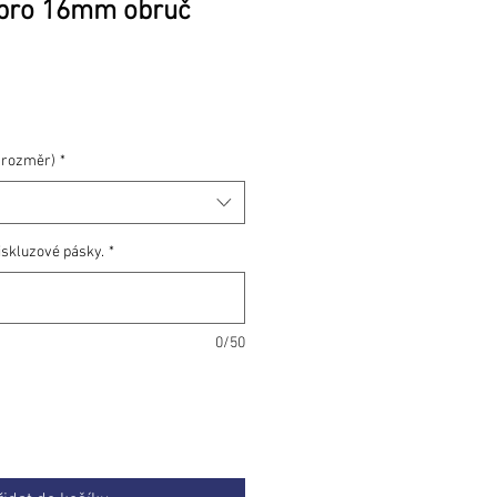
ypro 16mm obruč
Cena
 rozměr)
*
iskluzové pásky.
*
0/50