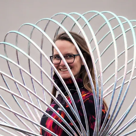
z USA k Vašim rukám, nejluxusnější
koupit. Řekněte STOP odřeným páskám!
 povrchu.
téměř polovinu
a připnout třeba na batoh.
polypro spojkou, kovovým nýtem a kovovým
výrobě obručí).
 Vaší obruči, navštivte sekci doplňků, kde
uč EZ clip, neviditelný nýt či
 páskou na vnitřním obvodu obruče.
NAPIŠTE DO POZNÁMKY.
Pokud nebude
iskluzová páska.