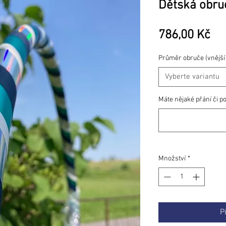
Dětská obru
Ce
786,00 Kč
Průměr obruče (vnější
Vyberte variantu
Máte nějaké přání či p
Množství
*
P