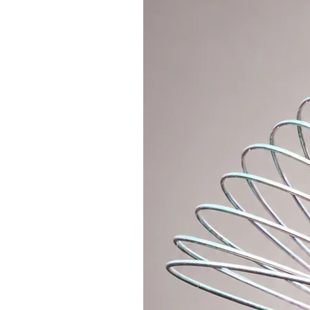
naměřený rozměr menší než 60cm (
doporučujeme naměřit vzdálenost 
se vybrala správná velikost, se kt
rukou.
Nevadí, pokud je obruč mírně vět
obruč by nikdy neměla být menší 
velmi těžko točilo v pasu.
3 - 5 let
Doporučuji velikost 60cm. V tento
ale bude si chtít hrát hlavně v ruk
moc velký. Děti mohou obruč použív
5 - 7 let
Doporučuji velikost 65cm, se ktero
kruhu vyroste, může si s ním stále
7 - 10 let