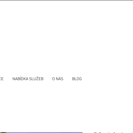
CE
NABÍDKA SLUŽEB
O NÁS
BLOG