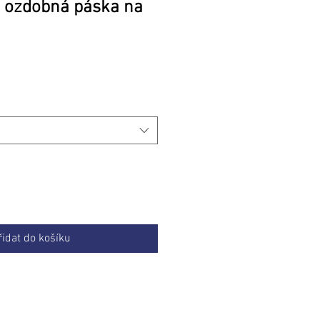
e ozdobná páska na
na
řidat do košíku