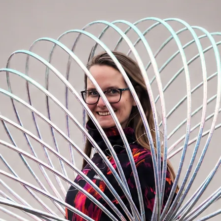
stavení monitoru).
y od výrobce se v efektu nepatrně liší.
 v rámci jedné objednávky.
potřebujete zhruba 10m pásky (při tloušťce