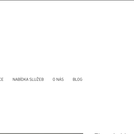
CE
NABÍDKA SLUŽEB
O NÁS
BLOG