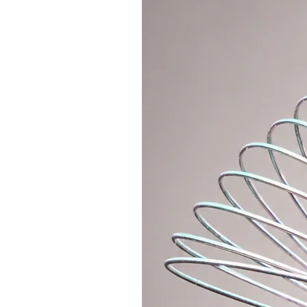
skutečnosti měnícího efektu a na
- Občas se stává, že dodávka pásk
Garantujeme jednotnou barevnost
- na jednu obruč velikosti 90cm s
trubky 19mm či 3/4")