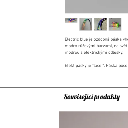
Electric blue je ozdobná páska vh
modro růžovými barvami, na svět
modrou s elektrickými odlesky.
Efekt pásky je "laser". Páska půs
světlo a okolí. Na každém světle 
jemné, postupné.
Délka pásky: 45m nebo 20m
Související produkty
Šířka pásky: 19mm
Detail: papírový podklad, samolep
Poznámka:
- Páska ve skutečnosti může vypa