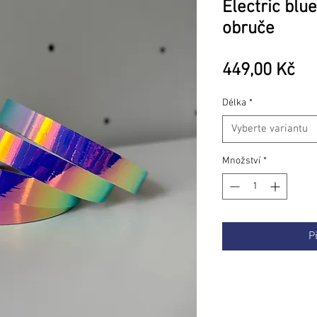
Electric blu
obruče
Ce
449,00 Kč
Délka
*
Vyberte variantu
Množství
*
P