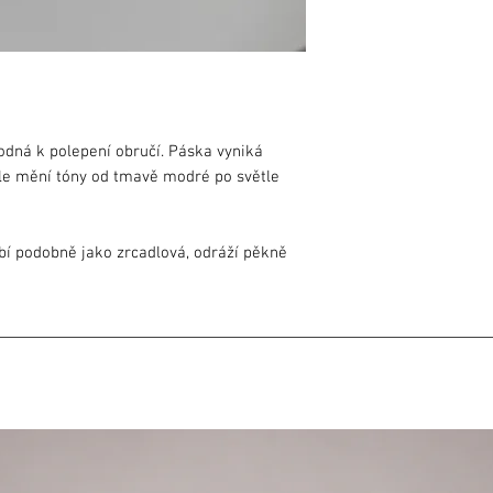
odná k polepení obručí. Páska vyniká
le mění tóny od tmavě modré po světle
obí podobně jako zrcadlová, odráží pěkně
vypadá jinak. Přechody barev jsou na pásce
ící páska
dat mírně odlišně (vzhledem ke