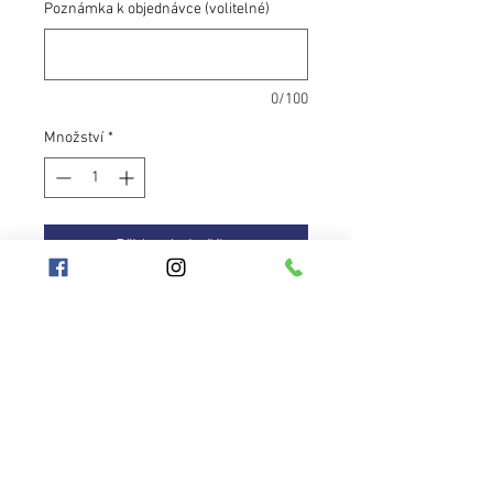
Poznámka k objednávce (volitelné)
0/100
Množství
*
Přidat do košíku
Cestovní obruč vysoce praktická
záležitost, kterou potřebuje každý
hooper. Obruč hraje tóny od temné
fialové po elektrické odlesky modré
na sluníčku. Je vybavena
protiskluzovou páskou fialové barvy
na vnitřním obvodu.
Hooplanet
Obchodní podmínky