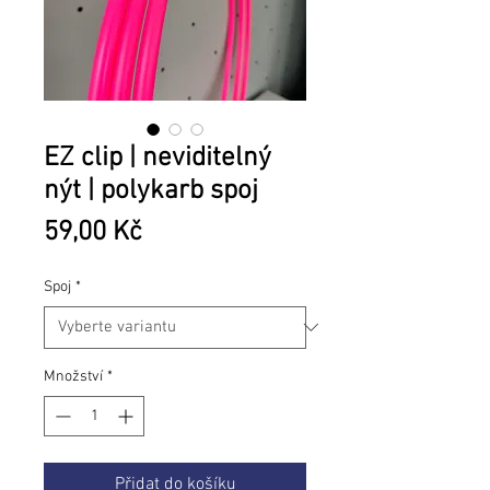
EZ clip | neviditelný
nýt | polykarb spoj
Cena
59,00 Kč
Spoj
*
Množství
*
Přidat do košíku