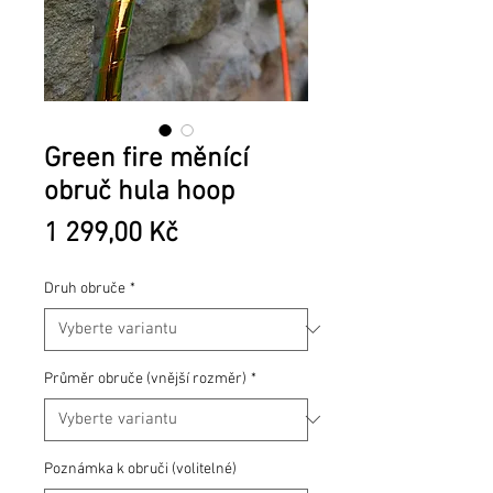
Green fire měnící
obruč hula hoop
Cena
1 299,00 Kč
Druh obruče
*
Průměr obruče (vnější rozměr)
*
Poznámka k obruči (volitelné)