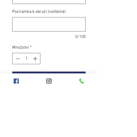
Poznámka k obruči (volitelné)
0/100
Množství
*
Přidat do košíku
Jemná růžová obruč v matně
zrcadlovém provedení, kterou se
perfektně hodí jako obruč pro
začátečníky.
Krásná ručně vyrobená hula hoop
obruč s výraznými barvami,