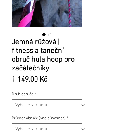
Jemná růžová |
fitness a taneční
obruč hula hoop pro
začátečníky
Cena
1 149,00 Kč
Druh obruče
*
Průměr obruče (vnější rozměr)
*