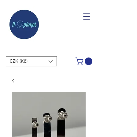
CZK (Kč)