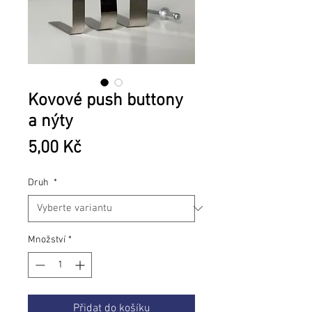
Kovové push buttony
a nýty
Cena
5,00 Kč
Druh
*
Množství
*
Přidat do košíku