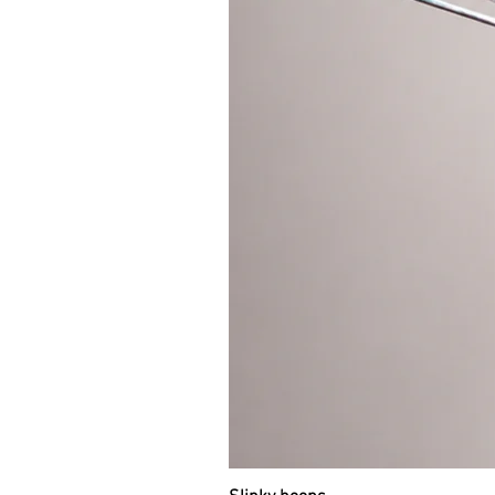
vliv na funkčnost vějířů, budete 
Premium hedvábné vějíře
jsou vy
pongé 5 a ručně barveny a lepeny v
nikdy nevyrábíme 2 sety naprosto
není možné). Spodní okraj vějířů 
Barvy jsou na hedvábí zafixovány 
barevnost. Doporučujeme nejdříve
chcete používat a dle toho vybrat 
Hedvábí pongé 5 je jemné, lehk
pro pomalejší pohyb. Vzhledem
se tak mohou zdát méně výrazn
protržení. Doporučujeme tedy sp
mírném větru je méně ovladat
Hedvábí habotai 8 je nejvyšší 
že je nejkvalitnější a tedy nej
neplyne tolik v prostoru, barvy
krásně lesklé a nejméně náchyl