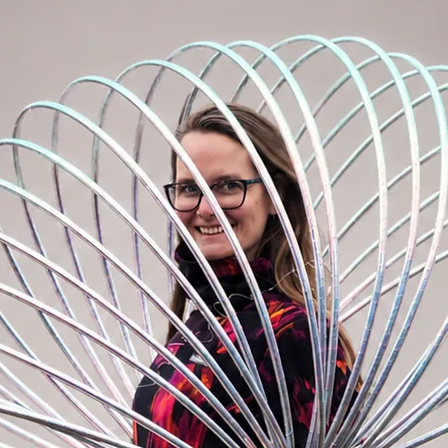
ím cílem je nabízet širokou škálu 100%
vě Vašim potřebám. Ať už sháníte vějíře z
ři tréninku dovolíte cokoliv či dražší
ete vystupovat, u nás si vybere každý.
ějíří a vějíři premium?
levnější než vějíře premium. Jsou vyrobeny
sně plyne v prostoru. Protože je hedvábí
oškození. Všechny vějíře jsou kontrolovány a
m kvality. Některé vějíře vyrábíme sami
i partnery v zahraničí. Protože my sami s
e začínáme a tento proces trvá dlouhé
o perfektní, jako tréninkové vějíře
 sami a nevyhovují našemu standardu
lad přechod barev není dokonalý či se
ůběhu lepení hedvábí na dřevěný korpus.
í se snažíme i tyto vějíře poslat do
ých nedokonalostech, které nemají žádný