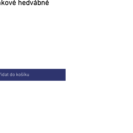
inkové hedvábné
Cena
řidat do košíku