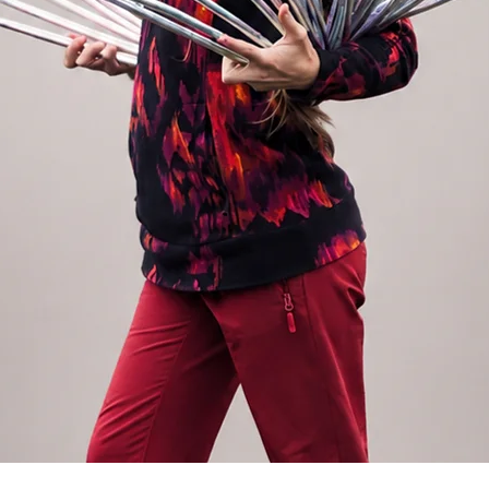
předem informováni v popisu zboží.
robeny ze 100% hedvábí habotai 8 či
 naší dílně. Každý pár vějířů je originál a
 totožné (vzhledem k ruční výrobě to ani
je opatřen lemem zabraňujícím třepení.
teplem a proto vějíře neztrácejí svou
 promyslet účel, ke kterému Vaše vějíře
materiál.
é a krásně plynoucí v prostoru. Vhodnější
 ke své gramáži je “průhlednější” a barvy
é. Jemnější hedvábí je náchylnější k
íše tančit s těmito vějíři uvnitř. V
elné.
gramáž, kterou u nás najdete. Znamená to,
dražší. Vzhledem k vyšší gramáži tolik
 jsou výraznější, je méně průhledné,
né k prodření. Při flow je charakteristické