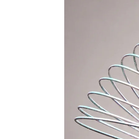
gramáže se odvíjí jeho cena. Naš
hedvábí, které bude vyhovovat prá
levnější kategorie, se kterými si p
kvalitnější vějíře, se kterými chc
Jaký je rozdíl mezi tréninkovými v
Tréninkové hedvábné vějíře
jsou 
z lehčího 100% hedvábí, které krá
lehčí, je náchylnější k oděru či p
vyhovují našim vysokým standardů
a jiné vějíře jsou vyrobeny našim
výrobou a barvením hedvábí teprv
roky, než každá část bude naprost
nabízíme také ty, které vyrábíme
“premium” – to znamená že napřík
vyskytly malé nedokonalosti v pr
Vzhledem k ceně samotného hedváb
světa za sníženou cenu. O vešker