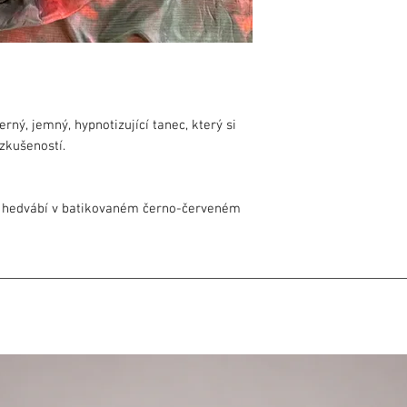
rný, jemný, hypnotizující tanec, který si
zkušeností.
ho hedvábí v batikovaném černo-červeném
jsou jemné, krásně lesklé, plynou v
, aby nedocházelo ke třepení
cm
levou ruku + sáček na převážení
eriálů na světě. Dle kvality hedvábí a jeho