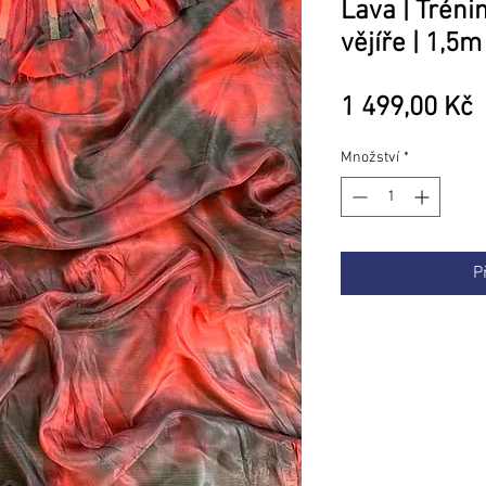
Lava | Trén
vějíře | 1,5m
1 499,00 Kč
Množství
*
P