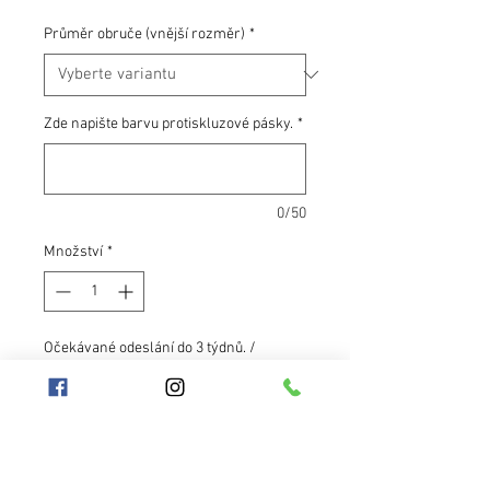
Průměr obruče (vnější rozměr)
*
Zde napište barvu protiskluzové pásky.
*
0/50
Množství
*
Očekávané odeslání do 3 týdnů. /
Expected to ship in 3 weeks.
Předobjednávka
Perleťová pastelová žlutá. Jemná,