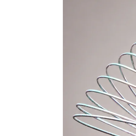
kovovým nýtem. Pokud si přejete 
polykarbonátovým spojem, EZ cli
dovnitř nejlepší protiskluzovou pá
omotat ochrannou páskou - navšti
a přidejte do košíku požadované v
Tuto obruč nabízíme ve 3 variantá
1. POKROČILÍ: Polypro 20mm
Je o něco lehčí a rychlejší než b
vám umožní všechny triky v rukou.
tělo. Doporučuji polypro těm, kteř
chtějí se přesunout na vyšší úrov
20mm s průměrem 85cm. Tuto obru
v rukou. Každá obruč obsahuje kli
menšího průměru a pohodlně nosi
2. POKROČILÍ:
Polypro 16mm
Je super lehké a super rychlé. Dop