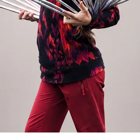
, nebo pokud jste zapáleni do off body
a dlouhé obruče v pase (je příliš rychlý).
ní se dvěmi obručemi, ale také na
w s jedním kruhem. Je to můj
č obsahuje klik spoj, takže ji můžete
u a pohodlně nosit s sebou.
stovní obruč 5 dílů
ní skládací. Obruč je vyrobena z taneční
statných dílů a tudíž vhodná k cestování,
e se Vám nehodí obyčejná obruč. Obruč se
při zmáčknutí část uvolní. Rozložení a
 vteřin. Hmotnost obruče 95cm je zhruba
rubrice "CESTOVNÍ OBRUČE" v menu.