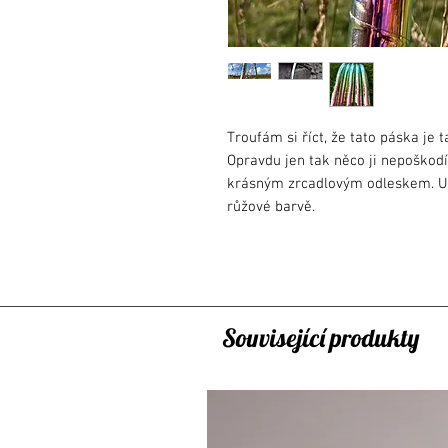
Troufám si říct, že tato páska je t
Opravdu jen tak něco ji nepoškodí
krásným zrcadlovým odleskem. Uv
růžové barvě.
Typ jednobarevné obruče doporuč
obručemi máte. Proč? Vzhledem k 
straně obruče se tato obruč hodí 
pásku obsahuje pouze na vnitřní 
Související produkty
nemusela by být tato varianta pro
doporučujeme vícebarevné obruče
obvodu obruče.
Klasicky je spoj obruče tvořen p