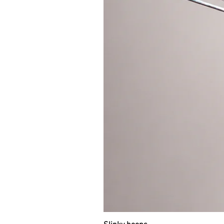
zahájit svou cestu se dvěmi kruhy
triků. Tento materiál není vhodný n
Doporučuji průměr 75 cm pro toče
kouzelně rychlou a příjemnou flo
nejoblíbenější průměr. Každá obru
snadno stočit do menšího průměr
3. ZAČÁTEČNÍCI I POKROČILEJŠÍ: Ce
Tuto obruč vyrábíme i jako cestov
trubky a je rozložitelná na 5 samo
častému přenášení a kamkoliv, kd
rozkládá pomocí klik spojů, které 
složení obruče trvá maximálně 30
520g. Cestovní obruče najdete v 