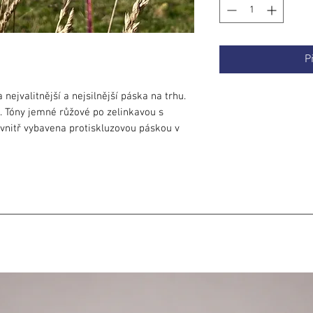
P
a nejvalitnější a nejsilnější páska na trhu.
. Tóny jemné růžové po zelinkavou s
nitř vybavena protiskluzovou páskou v
ujeme, pokud již nějakou zkušenost s
absenci protiskluzovýh pásek na vnější
spíše do ruky než na tělo. Protiskluzovou
straně a pokud s obručemi začínáte,
 Vás dostačující. Pro začátečníky
, které mají protiskluzové pásky po celém
lastovou spojkou, kovovým push buttonem a