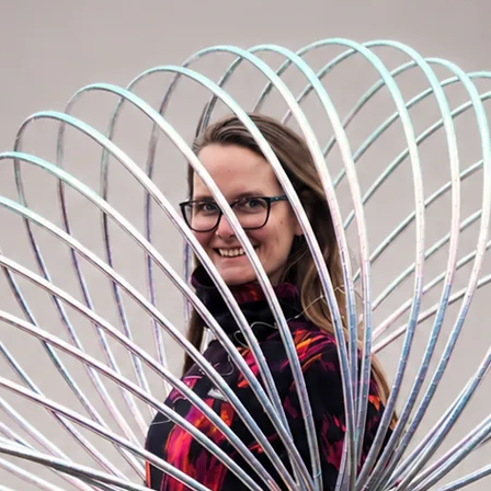
vylepšit obruč například průhledným
pem, neviditelným nýtem nebo chcete
sku na světě (Miracle hoop grip) či obruč
vte sekci "Materiál na výrobu obručí"
ylepšení.
ch:
ěžná obruč pro začátečníky. To znamená, že
 Polypro je vynikající pro točení mimo
í již vlastní nějaký začátečnický hoop a
eň. Dobrá volba druhé obruče je polypro
č můžete stále pohodlně udržet v pase i
k spoj, takže ji můžete snadno stočit do
t s sebou.
oručuji tento materiál těm, kteří chtějí