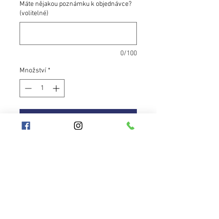
Máte nějakou poznámku k objednávce?
(volitelné)
0/100
Množství
*
Přidat do košíku
Obruč Shiny je vhodná pro
začátečníky i pokročilé. Výrazný
design neomrzí ani Vás, ani
obecenstvo. Pokud chcete zaujmout,
toto je přesně obruč pro Vás! :)
Obsahuje měnící výraznou
oranžovou pásku, matnou pásku