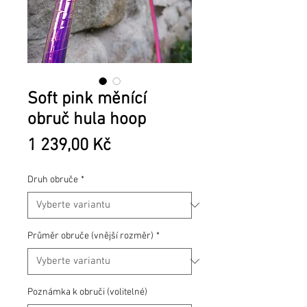
Soft pink měnící
obruč hula hoop
Cena
1 239,00 Kč
Druh obruče
*
Průměr obruče (vnější rozměr)
*
Poznámka k obruči (volitelné)