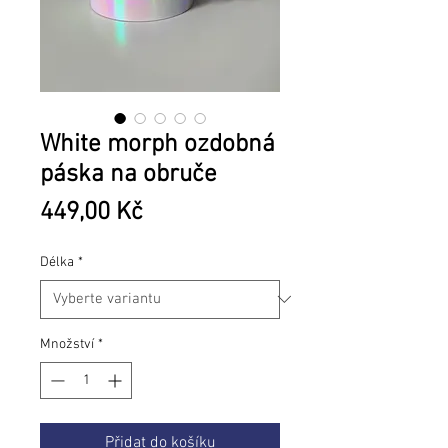
White morph ozdobná
páska na obruče
Cena
449,00 Kč
Délka
*
Množství
*
Přidat do košíku